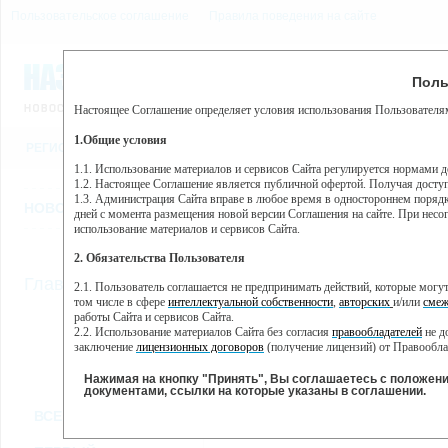
Пользовательское соглашение
Правила поведения на сайте
7 августа, пятница, 12:54
Предупр
Поль
Погода:
0°C, ночью 0°C
Настоящее Соглашение определяет условия использования Пользователям
Этот сайт использует сервис веб-аналитики Яндекс Метрика, пр
(далее — Яндекс).
1.Общие условия
РЕГИСТРАЦИЯ
ВО
Сервис Яндекс Метрика использует технологию “cookie” — неб
пользовательской активности.
1.1. Использование материалов и сервисов Сайта регулируется нормами 
1.2. Настоящее Соглашение является публичной офертой. Получая досту
Собранная при помощи cookie информация не может идентифици
1.3. Администрация Сайта вправе в любое время в одностороннем порядк
использовании вами данного сайта, собранная при помощи cooki
НОВОСТИ
СТАТЬИ
ОБЪЯВЛЕНИЯ
ВЕБКАМЕРЫ
ЕЩ
Яндекс будет обрабатывать эту информацию в интересах владель
дней с момента размещения новой версии Соглашения на сайте. При несог
активности на сайте. Яндекс обрабатывает эту информацию в п
использование материалов и сервисов Сайта.
Вы можете отказаться от использования cookies, выбрав соотв
2. Обязательства Пользователя
https://yandex.ru/support/metrika/general/opt-out.html Однако эт
//
Главная
ТВ-программа
2.1. Пользователь соглашается не предпринимать действий, которые мог
Нажимая на кнопку "Принять", Вы соглашаетесь на обработк
том числе в сфере
интеллектуальной собственности
,
авторских
и/или
смеж
работы Сайта и сервисов Сайта.
2.2. Использование материалов Сайта без согласия
правообладателей
не д
ПН
ВТ
СР
ЧТ
заключение
лицензионных договоров
(получение лицензий) от Правообла
17 июня
18 июня
19 июня
2
20 июня
2.3. При
цитировании
материалов Сайта, включая охраняемые авторские пр
2.4. Комментарии и иные записи Пользователя на Сайте не должны вступ
Нажимая на кнопку "Принять", Вы соглашаетесь с положен
морали и нравственности.
документами, ссылки на которые указаны в соглашении.
Все
Сериалы
Фильм
2.5. Пользователь предупрежден о том, что Администрация Сайта не несе
ВСЕ КАНАЛЫ
содержаться на сайте.
2.6. Пользователь согласен с тем, что Администрация Сайта не несет от