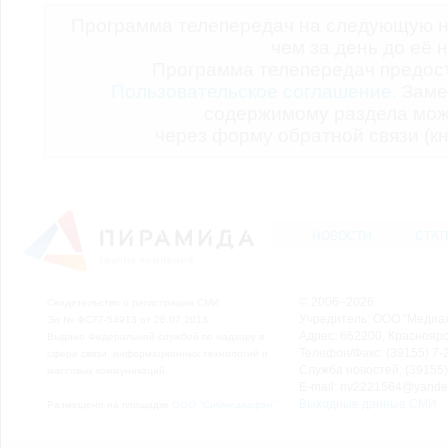
Программа телепередач на следующую н
чем за день до её 
Программа телепередач предо
Пользовательское соглашение.
Заме
содержимому раздела мож
через форму обратной связи (кн
НОВОСТИ
СТАТ
© 2006–2026
Свидетельство о регистрации СМИ
Учредитель: ООО "Медиа
Эл № ФС77-54913 от 26.07.2013
Адрес: 662200, Красноярск
Выдано Федеральной службой по надзору в
Телефон/Факс: (39155) 7-2
сфере связи, информационных технологий и
Служба новостей: (39155)
массовых коммуникаций.
E-mail: nv2221564@yande
Выходные данные СМИ
Размещено на площадке
ООО "Сибмедиафон"