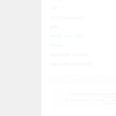
ТВ3
ОХОТА И РЫБАЛКА
ДТВ
VIASAT EXPLORER
TV1000
DISCOVERY CHANNEL
РУССКИЙ ИЛЛЮЗИОН
Материалы предназначены исключительно для личн
переработка, распространение, размещение в своб
массовой информации и/или в коммерческих целях
Программа телепередач на сле
Програм
Пользовательское соглашение.
За
через ф