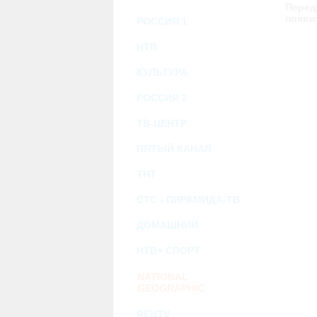
возможными или возникшими потерями и
Перед
услугами, доступными на или полученными
появи
РОССИЯ 1
информацию или ссылки на внешние ресу
2.7. Пользователь принимает положение о 
Администрация Сайта не несет какой-либо 
НТВ
3. Прочие условия
КУЛЬТУРА
3.1. Все возможные споры, вытекающие и
Федерации.
РОССИЯ 2
3.2. Ничто в Соглашении не может поним
совместной деятельности, отношений лич
3.3. Признание судом какого-либо полож
ТВ-ЦЕНТР
Соглашения.
3.4. Бездействие со стороны Администра
ПЯТЫЙ КАНАЛ
позднее соответствующие действия в защи
ТНТ
Политика конфиденциальности и со
СТС - ПИРАМИДА-ТВ
ДОМАШНИЙ
НТВ+ СПОРТ
NATIONAL
GEOGRAPHIC
RENTV