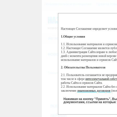
Пользовательское соглашение
Правила пове
Настоящее Соглашение определяет услови
Этот сайт использует сервис веб-ан
(далее — Яндекс).
1.Общие условия
РЕГИСТРАЦИЯ
Сервис Яндекс Метрика использует 
пользовательской активности.
1.1. Использование материалов и сервисо
1.2. Настоящее Соглашение является пуб
Собранная при помощи cookie инфор
1.3. Администрация Сайта вправе в любое
использовании вами данного сайта, 
НОВОСТИ
СТАТЬИ
ОБЪЯВЛЕНИ
Яндекс будет обрабатывать эту инфо
дней с момента размещения новой версии 
активности на сайте. Яндекс обраба
использование материалов и сервисов Сай
Вы можете отказаться от использова
2. Обязательства Пользователя
https://yandex.ru/support/metrika/gen
Главная
//
ТВ-программа
2.1. Пользователь соглашается не предпр
Нажимая на кнопку "Принять", Вы
том числе в сфере
интеллектуальной собст
работы Сайта и сервисов Сайта.
ПН
ВТ
2.2. Использование материалов Сайта без 
17 июня
18 июня
1
заключение
лицензионных договоров
(пол
2.3. При
цитировании
материалов Сайта, в
2.4. Комментарии и иные записи Пользова
Нажимая на кнопку "Принять", В
морали и нравственности.
документами, ссылки на которые 
ВСЕ КАНАЛЫ
2.5. Пользователь предупрежден о том, чт
содержаться на сайте.
2.6. Пользователь согласен с тем, что Ад
ПЕРВЫЙ