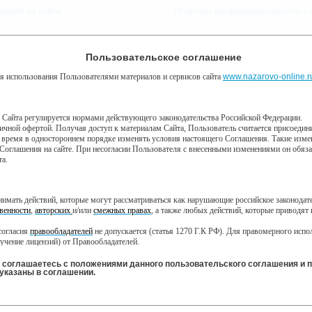
дения на сайте
Политика конфиденциальности и 
9 августа, воскресенье, 5:58
Предупреждение о сборе статистики
Пользовательское соглашение
Погода:
0°C, ночью 0°C
я использования Пользователями материалов и сервисов сайта
алитики Яндекс Метрика, предоставляемый компанией ООО «ЯНДЕКС», 119021, Р
www.nazarovo-online.r
КУП
ВОЙТИ
Забыли пароль?
технологию “cookie” — небольшие текстовые файлы, размещаемые на компью
в Сайта регулируется нормами действующего законодательства Российской Федерации.
личной офертой. Получая доступ к материалам Сайта, Пользователь считается присоед
мация не может идентифицировать вас, однако может помочь нам улучшить 
 время в одностороннем порядке изменять условия настоящего Соглашения. Такие измен
собранная при помощи cookie, будет передаваться Яндексу и может храниться
Я
ВЕБКАМЕРЫ
ЕЩЁ »
рмацию в интересах владельца сайта, в частности, для оценки использования
Соглашения на сайте. При несогласии Пользователя с внесенными изменениями он обязан 
тывает эту информацию в порядке, установленном в Условиях использования 
та.
ния cookies, выбрав соответствующие настройки в браузере. Также вы может
eral/opt-out.html Однако это может повлиять на работу некоторых функций сайта
инимать действий, которые могут рассматриваться как нарушающие российское законода
 соглашаетесь на обработку данных о вас в порядке и целях, указанных в
венности
,
авторских
и/или
смежных правах
, а также любых действий, которые приводят
СР
ПТ
СБ
ВС
ЧТ
согласия
правообладателей
не допускается (статья 1270 Г.К РФ). Для правомерного исп
9 июня
21 июня
22 июня
23 июня
20 июня
учение лицензий) от Правообладателей.
ключая охраняемые авторские произведения, активная ссылка на Сайт обязательна (подпу
теля на Сайте не должны вступать в противоречие с требованиями законодательства Ро
ы соглашаетесь с положениями данного пользовательского соглашения и 
указаны в соглашении.
Все
Сериалы
Фильмы
Мультфильмы
Новости
Местное
о Администрация Сайта не несет ответственности за посещение и использование им внеш
министрация Сайта не несет ответственности и не имеет прямых или косвенных обязател