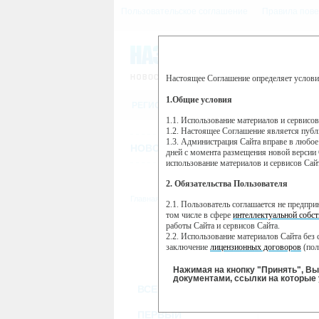
Пользовательское соглашение
Правила пове
Настоящее Соглашение определяет услови
Этот сайт использует сервис веб-ан
(далее — Яндекс).
1.Общие условия
РЕГИСТРАЦИЯ
Сервис Яндекс Метрика использует 
пользовательской активности.
1.1. Использование материалов и сервисо
1.2. Настоящее Соглашение является пуб
Собранная при помощи cookie инфор
1.3. Администрация Сайта вправе в любое
использовании вами данного сайта, 
НОВОСТИ
СТАТЬИ
ОБЪЯВЛЕНИ
Яндекс будет обрабатывать эту инфо
дней с момента размещения новой версии 
активности на сайте. Яндекс обраба
использование материалов и сервисов Сай
Вы можете отказаться от использова
2. Обязательства Пользователя
https://yandex.ru/support/metrika/gen
Главная
//
ТВ-программа
2.1. Пользователь соглашается не предпр
Нажимая на кнопку "Принять", Вы
том числе в сфере
интеллектуальной собст
работы Сайта и сервисов Сайта.
ПН
ВТ
2.2. Использование материалов Сайта без 
17 июня
18 июня
1
заключение
лицензионных договоров
(пол
2.3. При
цитировании
материалов Сайта, в
2.4. Комментарии и иные записи Пользова
Нажимая на кнопку "Принять", В
морали и нравственности.
документами, ссылки на которые 
ВСЕ КАНАЛЫ
2.5. Пользователь предупрежден о том, чт
содержаться на сайте.
2.6. Пользователь согласен с тем, что Ад
ПЕРВЫЙ