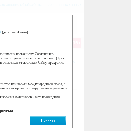
соглашение об обработке персональных данных
FM 103.5
оссия, Москва, ул. Л. Толстого, 16
u
(далее — «Сайт»).
И ВЫГОДНО!
16+
тере пользователей с целью анализа их
инившимся к настоящему Соглашению.
работу нашего сайта. Информация об
ения вступают в силу по истечении 3 (Трех)
 на серверах Яндекса в РФ и/или в ЕЭЗ.
 вами сайта, составления отчетов об
отказаться от доступа к Сайту, прекратить
сервиса Яндекс Метрика.
е использовать инструмент —
.
тельство или нормы международного права, в
СЕЙЧАС В ЭФИРЕ:
ыше.
 или могут привести к нарушению нормальной
Принять
ользования материалов Сайта необходимо
нкт 1 пункта 1 статьи 1274 Г.К РФ).
ссийской Федерации и общепринятых норм
прочими
них ресурсов, ссылки на которые могут
Принять
ьств перед Пользователем в связи с любыми