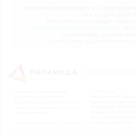
Программа телепередач на следующую н
чем за день до её 
Программа телепередач предо
Пользовательское соглашение.
Заме
содержимому раздела мож
через форму обратной связи (кн
НОВОСТИ
СТАТ
© 2006–2026
Свидетельство о регистрации СМИ
Учредитель: ООО "Медиа
Эл № ФС77-54913 от 26.07.2013
Адрес: 662200, Красноярск
Выдано Федеральной службой по надзору в
Телефон/Факс: (39155) 7-2
сфере связи, информационных технологий и
Служба новостей: (39155)
массовых коммуникаций.
E-mail: nv2221564@yande
Выходные данные СМИ
Размещено на площадке
ООО "Сибмедиафон"