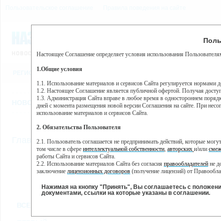
Пользовательское соглашение
Правила поведения на сайте
9 августа, воскресенье, 9
Предупр
Поль
Погода:
0°C, ночью 0°C
Настоящее Соглашение определяет условия использования Пользователям
Этот сайт использует сервис веб-аналитики Яндекс Метрика, пр
(далее — Яндекс).
1.Общие условия
РЕГИСТРАЦИЯ
ВО
Сервис Яндекс Метрика использует технологию “cookie” — неб
пользовательской активности.
1.1. Использование материалов и сервисов Сайта регулируется нормами 
1.2. Настоящее Соглашение является публичной офертой. Получая досту
Собранная при помощи cookie информация не может идентифици
1.3. Администрация Сайта вправе в любое время в одностороннем порядк
использовании вами данного сайта, собранная при помощи cooki
НОВОСТИ
СТАТЬИ
ОБЪЯВЛЕНИЯ
ВЕБКАМЕРЫ
ЕЩ
Яндекс будет обрабатывать эту информацию в интересах владель
дней с момента размещения новой версии Соглашения на сайте. При несог
активности на сайте. Яндекс обрабатывает эту информацию в п
использование материалов и сервисов Сайта.
Вы можете отказаться от использования cookies, выбрав соотв
2. Обязательства Пользователя
https://yandex.ru/support/metrika/general/opt-out.html Однако эт
//
Главная
ТВ-программа
2.1. Пользователь соглашается не предпринимать действий, которые мог
Нажимая на кнопку "Принять", Вы соглашаетесь на обработк
том числе в сфере
интеллектуальной собственности
,
авторских
и/или
смеж
работы Сайта и сервисов Сайта.
2.2. Использование материалов Сайта без согласия
правообладателей
не д
ПН
ВТ
СР
ЧТ
заключение
лицензионных договоров
(получение лицензий) от Правообла
17 июня
18 июня
19 июня
2
20 июня
2.3. При
цитировании
материалов Сайта, включая охраняемые авторские пр
2.4. Комментарии и иные записи Пользователя на Сайте не должны вступ
Нажимая на кнопку "Принять", Вы соглашаетесь с положен
морали и нравственности.
документами, ссылки на которые указаны в соглашении.
Все
Сериалы
Фильм
2.5. Пользователь предупрежден о том, что Администрация Сайта не несе
ВСЕ КАНАЛЫ
содержаться на сайте.
2.6. Пользователь согласен с тем, что Администрация Сайта не несет от