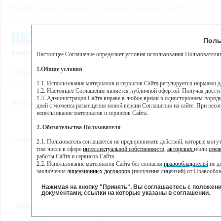
Пользовательское соглашение
Правила поведения на сайте
7 августа, пятница, 6:39
Предупр
Поль
Погода:
0°C, ночью 0°C
Настоящее Соглашение определяет условия использования Пользователям
Этот сайт использует сервис веб-аналитики Яндекс Метрика, пр
(далее — Яндекс).
1.Общие условия
РЕГИСТРАЦИЯ
ВО
Сервис Яндекс Метрика использует технологию “cookie” — неб
пользовательской активности.
1.1. Использование материалов и сервисов Сайта регулируется нормами 
1.2. Настоящее Соглашение является публичной офертой. Получая досту
Собранная при помощи cookie информация не может идентифици
1.3. Администрация Сайта вправе в любое время в одностороннем порядк
использовании вами данного сайта, собранная при помощи cooki
НОВОСТИ
СТАТЬИ
ОБЪЯВЛЕНИЯ
ВЕБКАМЕРЫ
ЕЩ
Яндекс будет обрабатывать эту информацию в интересах владель
дней с момента размещения новой версии Соглашения на сайте. При несог
активности на сайте. Яндекс обрабатывает эту информацию в п
использование материалов и сервисов Сайта.
Вы можете отказаться от использования cookies, выбрав соотв
2. Обязательства Пользователя
https://yandex.ru/support/metrika/general/opt-out.html Однако эт
//
Главная
ТВ-программа
2.1. Пользователь соглашается не предпринимать действий, которые мог
Нажимая на кнопку "Принять", Вы соглашаетесь на обработк
том числе в сфере
интеллектуальной собственности
,
авторских
и/или
смеж
работы Сайта и сервисов Сайта.
2.2. Использование материалов Сайта без согласия
правообладателей
не д
ПН
ВТ
ЧТ
СР
заключение
лицензионных договоров
(получение лицензий) от Правообла
17 июня
18 июня
20 июня
2
19 июня
2.3. При
цитировании
материалов Сайта, включая охраняемые авторские пр
2.4. Комментарии и иные записи Пользователя на Сайте не должны вступ
Нажимая на кнопку "Принять", Вы соглашаетесь с положен
морали и нравственности.
документами, ссылки на которые указаны в соглашении.
Все
Сериалы
Фильм
2.5. Пользователь предупрежден о том, что Администрация Сайта не несе
ВСЕ КАНАЛЫ
содержаться на сайте.
2.6. Пользователь согласен с тем, что Администрация Сайта не несет от