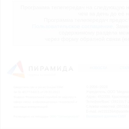
Программа телепередач на следующую н
чем за день до её 
Программа телепередач предо
Пользовательское соглашение.
Заме
содержимому раздела мож
через форму обратной связи (кн
НОВОСТИ
СТАТ
© 2006–2026
Свидетельство о регистрации СМИ
Учредитель: ООО "Медиа
Эл № ФС77-54913 от 26.07.2013
Адрес: 662200, Красноярск
Выдано Федеральной службой по надзору в
Телефон/Факс: (39155) 7-2
сфере связи, информационных технологий и
Служба новостей: (39155)
массовых коммуникаций.
E-mail: nv2221564@yande
Выходные данные СМИ
Размещено на площадке
ООО "Сибмедиафон"