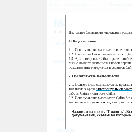
Пользовательское соглашение
Правила пове
Настоящее Соглашение определяет услови
Этот сайт использует сервис веб-ан
(далее — Яндекс).
1.Общие условия
РЕГИСТРАЦИЯ
Сервис Яндекс Метрика использует 
пользовательской активности.
1.1. Использование материалов и сервисо
1.2. Настоящее Соглашение является пуб
Собранная при помощи cookie инфор
1.3. Администрация Сайта вправе в любое
использовании вами данного сайта, 
НОВОСТИ
СТАТЬИ
ОБЪЯВЛЕНИ
Яндекс будет обрабатывать эту инфо
дней с момента размещения новой версии 
активности на сайте. Яндекс обраба
использование материалов и сервисов Сай
Вы можете отказаться от использова
2. Обязательства Пользователя
https://yandex.ru/support/metrika/gen
Главная
//
ТВ-программа
2.1. Пользователь соглашается не предпр
Нажимая на кнопку "Принять", Вы
том числе в сфере
интеллектуальной собст
работы Сайта и сервисов Сайта.
ПН
ВТ
2.2. Использование материалов Сайта без 
23 мая
24 мая
2
заключение
лицензионных договоров
(пол
2.3. При
цитировании
материалов Сайта, в
2.4. Комментарии и иные записи Пользова
Нажимая на кнопку "Принять", В
морали и нравственности.
документами, ссылки на которые 
ВСЕ КАНАЛЫ
2.5. Пользователь предупрежден о том, чт
содержаться на сайте.
2.6. Пользователь согласен с тем, что Ад
ПЕРВЫЙ