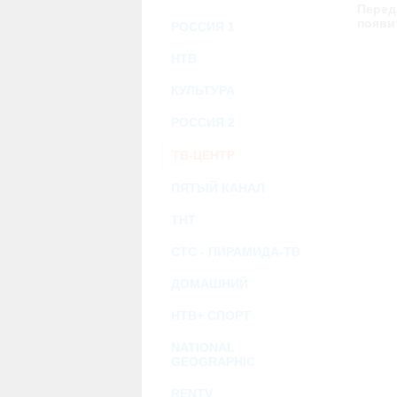
возможными или возникшими потерями и
Перед
услугами, доступными на или полученными
появи
РОССИЯ 1
информацию или ссылки на внешние ресу
2.7. Пользователь принимает положение о 
Администрация Сайта не несет какой-либо 
НТВ
3. Прочие условия
КУЛЬТУРА
3.1. Все возможные споры, вытекающие и
Федерации.
РОССИЯ 2
3.2. Ничто в Соглашении не может поним
совместной деятельности, отношений лич
3.3. Признание судом какого-либо полож
ТВ-ЦЕНТР
Соглашения.
3.4. Бездействие со стороны Администра
ПЯТЫЙ КАНАЛ
позднее соответствующие действия в защи
ТНТ
Политика конфиденциальности и со
СТС - ПИРАМИДА-ТВ
ДОМАШНИЙ
НТВ+ СПОРТ
NATIONAL
GEOGRAPHIC
RENTV