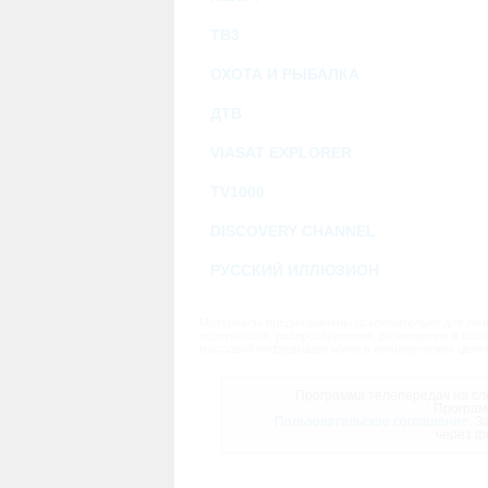
ТВ3
ОХОТА И РЫБАЛКА
ДТВ
VIASAT EXPLORER
TV1000
DISCOVERY CHANNEL
РУССКИЙ ИЛЛЮЗИОН
Материалы предназначены исключительно для личн
переработка, распространение, размещение в своб
массовой информации и/или в коммерческих целях
Программа телепередач на сле
Програм
Пользовательское соглашение.
За
через ф