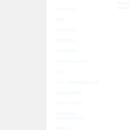
возможными или возникшими потерями и
Перед
услугами, доступными на или полученными
появи
РОССИЯ 1
информацию или ссылки на внешние ресу
2.7. Пользователь принимает положение о 
Администрация Сайта не несет какой-либо 
НТВ
3. Прочие условия
КУЛЬТУРА
3.1. Все возможные споры, вытекающие и
Федерации.
3.2. Ничто в Соглашении не может поним
РОССИЯ 2
совместной деятельности, отношений лич
3.3. Признание судом какого-либо полож
ТВ-ЦЕНТР
Соглашения.
3.4. Бездействие со стороны Администра
ПЯТЫЙ КАНАЛ
позднее соответствующие действия в защи
ТНТ
Политика конфиденциальности и со
СТС - ПИРАМИДА-ТВ
ДОМАШНИЙ
НТВ+ СПОРТ
NATIONAL
GEOGRAPHIC
RENTV