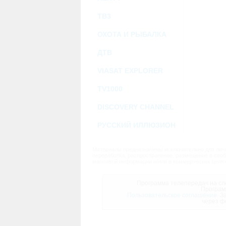
ТВ3
ОХОТА И РЫБАЛКА
ДТВ
VIASAT EXPLORER
TV1000
DISCOVERY CHANNEL
РУССКИЙ ИЛЛЮЗИОН
Материалы предназначены исключительно для личн
переработка, распространение, размещение в своб
массовой информации и/или в коммерческих целях
Программа телепередач на сле
Програм
Пользовательское соглашение.
За
через ф