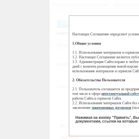
Пользовательское соглашение
Правила пове
Настоящее Соглашение определяет услови
Этот сайт использует сервис веб-ан
(далее — Яндекс).
1.Общие условия
РЕГИСТРАЦИЯ
Сервис Яндекс Метрика использует 
пользовательской активности.
1.1. Использование материалов и сервисо
1.2. Настоящее Соглашение является пуб
Собранная при помощи cookie инфор
1.3. Администрация Сайта вправе в любое
использовании вами данного сайта, 
НОВОСТИ
СТАТЬИ
ОБЪЯВЛЕНИ
Яндекс будет обрабатывать эту инфо
дней с момента размещения новой версии 
активности на сайте. Яндекс обраба
использование материалов и сервисов Сай
Вы можете отказаться от использова
2. Обязательства Пользователя
https://yandex.ru/support/metrika/gen
Главная
//
ТВ-программа
2.1. Пользователь соглашается не предпр
Нажимая на кнопку "Принять", Вы
том числе в сфере
интеллектуальной собст
работы Сайта и сервисов Сайта.
ПН
ВТ
2.2. Использование материалов Сайта без 
23 мая
24 мая
2
заключение
лицензионных договоров
(пол
2.3. При
цитировании
материалов Сайта, в
2.4. Комментарии и иные записи Пользова
Нажимая на кнопку "Принять", В
морали и нравственности.
документами, ссылки на которые 
ВСЕ КАНАЛЫ
2.5. Пользователь предупрежден о том, чт
содержаться на сайте.
2.6. Пользователь согласен с тем, что Ад
ПЕРВЫЙ