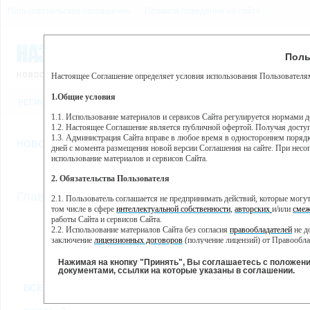
Пользовательское соглашение
Правила поведения на сайте
7 августа, пятница, 7:51
Предупр
Поль
Погода:
0°C, ночью 0°C
Настоящее Соглашение определяет условия использования Пользователям
Этот сайт использует сервис веб-аналитики Яндекс Метрика, пр
(далее — Яндекс).
1.Общие условия
РЕГИСТРАЦИЯ
ВО
Сервис Яндекс Метрика использует технологию “cookie” — неб
пользовательской активности.
1.1. Использование материалов и сервисов Сайта регулируется нормами 
1.2. Настоящее Соглашение является публичной офертой. Получая досту
Собранная при помощи cookie информация не может идентифици
1.3. Администрация Сайта вправе в любое время в одностороннем порядк
использовании вами данного сайта, собранная при помощи cooki
НОВОСТИ
СТАТЬИ
ОБЪЯВЛЕНИЯ
ВЕБКАМЕРЫ
ЕЩ
Яндекс будет обрабатывать эту информацию в интересах владель
дней с момента размещения новой версии Соглашения на сайте. При несог
активности на сайте. Яндекс обрабатывает эту информацию в п
использование материалов и сервисов Сайта.
Вы можете отказаться от использования cookies, выбрав соотв
2. Обязательства Пользователя
https://yandex.ru/support/metrika/general/opt-out.html Однако эт
//
Главная
ТВ-программа
2.1. Пользователь соглашается не предпринимать действий, которые мог
Нажимая на кнопку "Принять", Вы соглашаетесь на обработк
том числе в сфере
интеллектуальной собственности
,
авторских
и/или
смеж
работы Сайта и сервисов Сайта.
2.2. Использование материалов Сайта без согласия
правообладателей
не д
ВТ
СР
ЧТ
ПН
заключение
лицензионных договоров
(получение лицензий) от Правообла
24 мая
25 мая
26 мая
23 мая
2.3. При
цитировании
материалов Сайта, включая охраняемые авторские пр
2.4. Комментарии и иные записи Пользователя на Сайте не должны вступ
Нажимая на кнопку "Принять", Вы соглашаетесь с положен
морали и нравственности.
документами, ссылки на которые указаны в соглашении.
Все
Сериалы
Фильм
2.5. Пользователь предупрежден о том, что Администрация Сайта не несе
ВСЕ КАНАЛЫ
содержаться на сайте.
2.6. Пользователь согласен с тем, что Администрация Сайта не несет от