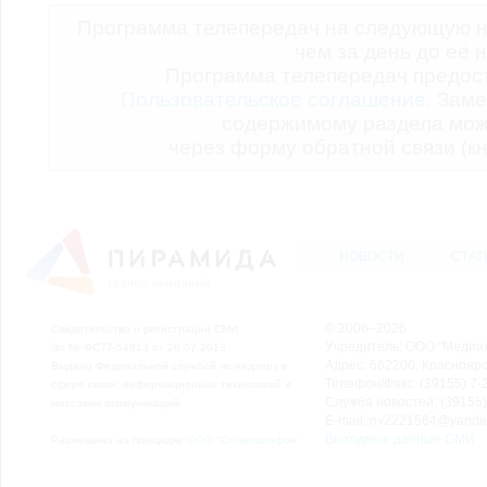
Программа телепередач на следующую н
чем за день до её 
Программа телепередач предо
Пользовательское соглашение.
Заме
содержимому раздела мож
через форму обратной связи (кн
НОВОСТИ
СТАТ
© 2006–2026
Свидетельство о регистрации СМИ
Учредитель: ООО "Медиа
Эл № ФС77-54913 от 26.07.2013
Адрес: 662200, Красноярск
Выдано Федеральной службой по надзору в
Телефон/Факс: (39155) 7-2
сфере связи, информационных технологий и
Служба новостей: (39155)
массовых коммуникаций.
E-mail: nv2221564@yande
Выходные данные СМИ
Размещено на площадке
ООО "Сибмедиафон"