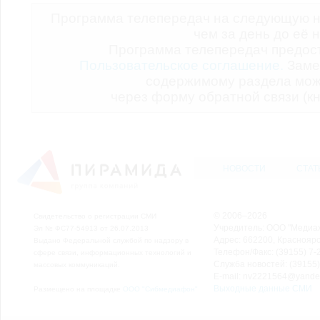
Программа телепередач на следующую н
чем за день до её 
Программа телепередач предо
Пользовательское соглашение.
Заме
содержимому раздела мож
через форму обратной связи (кн
НОВОСТИ
СТАТ
© 2006–2026
Свидетельство о регистрации СМИ
Учредитель: ООО "Медиа
Эл № ФС77-54913 от 26.07.2013
Адрес: 662200, Красноярск
Выдано Федеральной службой по надзору в
Телефон/Факс: (39155) 7-2
сфере связи, информационных технологий и
Служба новостей: (39155)
массовых коммуникаций.
E-mail: nv2221564@yande
Выходные данные СМИ
Размещено на площадке
ООО "Сибмедиафон"