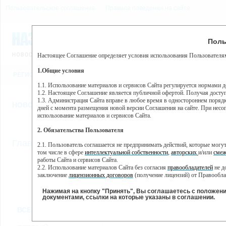
Пользовательское соглашение
Правила поведения на сайте
6 августа, четверг, 23:39
Предупр
Поль
Погода:
0°C, ночью 0°C
Настоящее Соглашение определяет условия использования Пользователям
Этот сайт использует сервис веб-аналитики Яндекс Метрика, пр
(далее — Яндекс).
1.Общие условия
РЕГИСТРАЦИЯ
ВО
Сервис Яндекс Метрика использует технологию “cookie” — неб
пользовательской активности.
1.1. Использование материалов и сервисов Сайта регулируется нормами 
1.2. Настоящее Соглашение является публичной офертой. Получая досту
Собранная при помощи cookie информация не может идентифици
1.3. Администрация Сайта вправе в любое время в одностороннем порядк
использовании вами данного сайта, собранная при помощи cooki
НОВОСТИ
СТАТЬИ
ОБЪЯВЛЕНИЯ
ВЕБКАМЕРЫ
ЕЩ
Яндекс будет обрабатывать эту информацию в интересах владель
дней с момента размещения новой версии Соглашения на сайте. При несог
активности на сайте. Яндекс обрабатывает эту информацию в п
использование материалов и сервисов Сайта.
Вы можете отказаться от использования cookies, выбрав соотв
2. Обязательства Пользователя
https://yandex.ru/support/metrika/general/opt-out.html Однако эт
//
Главная
ТВ-программа
2.1. Пользователь соглашается не предпринимать действий, которые мог
Нажимая на кнопку "Принять", Вы соглашаетесь на обработк
том числе в сфере
интеллектуальной собственности
,
авторских
и/или
смеж
работы Сайта и сервисов Сайта.
2.2. Использование материалов Сайта без согласия
правообладателей
не д
ПН
ВТ
ЧТ
СР
заключение
лицензионных договоров
(получение лицензий) от Правообла
23 мая
24 мая
26 мая
25 мая
2.3. При
цитировании
материалов Сайта, включая охраняемые авторские пр
2.4. Комментарии и иные записи Пользователя на Сайте не должны вступ
Нажимая на кнопку "Принять", Вы соглашаетесь с положен
морали и нравственности.
документами, ссылки на которые указаны в соглашении.
Все
Сериалы
Фильм
2.5. Пользователь предупрежден о том, что Администрация Сайта не несе
ВСЕ КАНАЛЫ
содержаться на сайте.
2.6. Пользователь согласен с тем, что Администрация Сайта не несет от