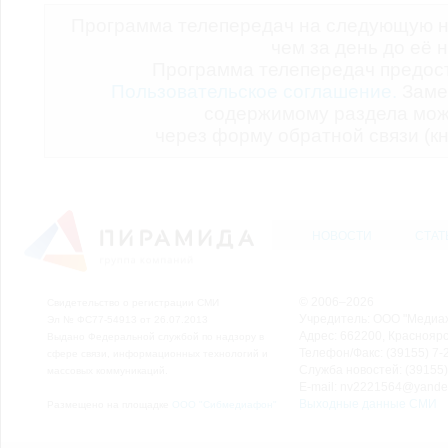
Программа телепередач на следующую н
чем за день до её 
Программа телепередач предо
Пользовательское соглашение.
Заме
содержимому раздела мож
через форму обратной связи (кн
НОВОСТИ
СТАТ
© 2006–2026
Свидетельство о регистрации СМИ
Учредитель: ООО "Медиа
Эл № ФС77-54913 от 26.07.2013
Адрес: 662200, Красноярск
Выдано Федеральной службой по надзору в
Телефон/Факс: (39155) 7-2
сфере связи, информационных технологий и
Служба новостей: (39155)
массовых коммуникаций.
E-mail: nv2221564@yande
Выходные данные СМИ
Размещено на площадке
ООО "Сибмедиафон"