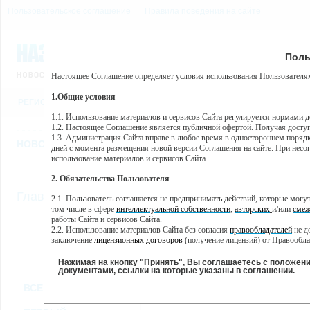
Пользовательское соглашение
Правила поведения на сайте
8 августа, суббота, 11:19
Предупр
Поль
Погода:
0°C, ночью 0°C
Настоящее Соглашение определяет условия использования Пользователям
Этот сайт использует сервис веб-аналитики Яндекс Метрика, пр
(далее — Яндекс).
1.Общие условия
РЕГИСТРАЦИЯ
ВО
Сервис Яндекс Метрика использует технологию “cookie” — неб
пользовательской активности.
1.1. Использование материалов и сервисов Сайта регулируется нормами 
1.2. Настоящее Соглашение является публичной офертой. Получая досту
Собранная при помощи cookie информация не может идентифици
1.3. Администрация Сайта вправе в любое время в одностороннем порядк
использовании вами данного сайта, собранная при помощи cooki
НОВОСТИ
СТАТЬИ
ОБЪЯВЛЕНИЯ
ВЕБКАМЕРЫ
ЕЩ
Яндекс будет обрабатывать эту информацию в интересах владель
дней с момента размещения новой версии Соглашения на сайте. При несог
активности на сайте. Яндекс обрабатывает эту информацию в п
использование материалов и сервисов Сайта.
Вы можете отказаться от использования cookies, выбрав соотв
2. Обязательства Пользователя
https://yandex.ru/support/metrika/general/opt-out.html Однако эт
//
Главная
ТВ-программа
2.1. Пользователь соглашается не предпринимать действий, которые мог
Нажимая на кнопку "Принять", Вы соглашаетесь на обработк
том числе в сфере
интеллектуальной собственности
,
авторских
и/или
смеж
работы Сайта и сервисов Сайта.
2.2. Использование материалов Сайта без согласия
правообладателей
не д
ПН
ВТ
ЧТ
СР
заключение
лицензионных договоров
(получение лицензий) от Правообла
18 ноября
19 ноября
21 ноября
22
20 ноября
2.3. При
цитировании
материалов Сайта, включая охраняемые авторские пр
2.4. Комментарии и иные записи Пользователя на Сайте не должны вступ
Нажимая на кнопку "Принять", Вы соглашаетесь с положен
морали и нравственности.
документами, ссылки на которые указаны в соглашении.
Все
Сериалы
Фильм
2.5. Пользователь предупрежден о том, что Администрация Сайта не несе
ВСЕ КАНАЛЫ
содержаться на сайте.
2.6. Пользователь согласен с тем, что Администрация Сайта не несет от