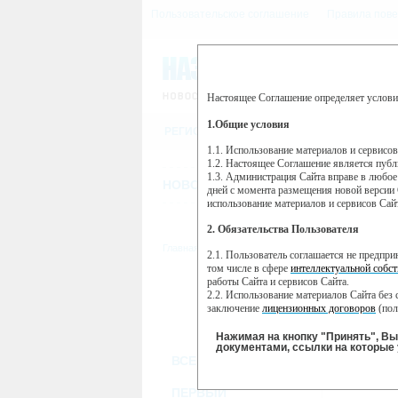
Пользовательское соглашение
Правила пове
Настоящее Соглашение определяет услови
Этот сайт использует сервис веб-ан
(далее — Яндекс).
1.Общие условия
РЕГИСТРАЦИЯ
Сервис Яндекс Метрика использует 
пользовательской активности.
1.1. Использование материалов и сервисо
1.2. Настоящее Соглашение является пуб
Собранная при помощи cookie инфор
1.3. Администрация Сайта вправе в любое
использовании вами данного сайта, 
НОВОСТИ
СТАТЬИ
ОБЪЯВЛЕНИ
Яндекс будет обрабатывать эту инфо
дней с момента размещения новой версии 
активности на сайте. Яндекс обраба
использование материалов и сервисов Сай
Вы можете отказаться от использова
2. Обязательства Пользователя
https://yandex.ru/support/metrika/gen
Главная
//
ТВ-программа
2.1. Пользователь соглашается не предпр
Нажимая на кнопку "Принять", Вы
том числе в сфере
интеллектуальной собст
работы Сайта и сервисов Сайта.
ПН
ВТ
2.2. Использование материалов Сайта без 
18 ноября
20
19 ноября
заключение
лицензионных договоров
(пол
2.3. При
цитировании
материалов Сайта, в
2.4. Комментарии и иные записи Пользова
Нажимая на кнопку "Принять", В
морали и нравственности.
документами, ссылки на которые 
ВСЕ КАНАЛЫ
2.5. Пользователь предупрежден о том, чт
содержаться на сайте.
2.6. Пользователь согласен с тем, что Ад
ПЕРВЫЙ