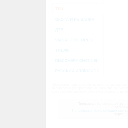
ТВ3
ОХОТА И РЫБАЛКА
ДТВ
VIASAT EXPLORER
TV1000
DISCOVERY CHANNEL
РУССКИЙ ИЛЛЮЗИОН
Материалы предназначены исключительно для личн
переработка, распространение, размещение в своб
массовой информации и/или в коммерческих целях
Программа телепередач на сле
Програм
Пользовательское соглашение.
За
через ф