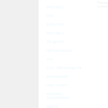
возможными или возникшими потерями и
Перед
услугами, доступными на или полученными
появи
РОССИЯ 1
информацию или ссылки на внешние ресу
2.7. Пользователь принимает положение о 
Администрация Сайта не несет какой-либо 
НТВ
3. Прочие условия
КУЛЬТУРА
3.1. Все возможные споры, вытекающие и
Федерации.
РОССИЯ 2
3.2. Ничто в Соглашении не может поним
совместной деятельности, отношений лич
3.3. Признание судом какого-либо полож
ТВ-ЦЕНТР
Соглашения.
3.4. Бездействие со стороны Администра
ПЯТЫЙ КАНАЛ
позднее соответствующие действия в защи
ТНТ
Политика конфиденциальности и со
СТС - ПИРАМИДА-ТВ
ДОМАШНИЙ
НТВ+ СПОРТ
NATIONAL
GEOGRAPHIC
RENTV