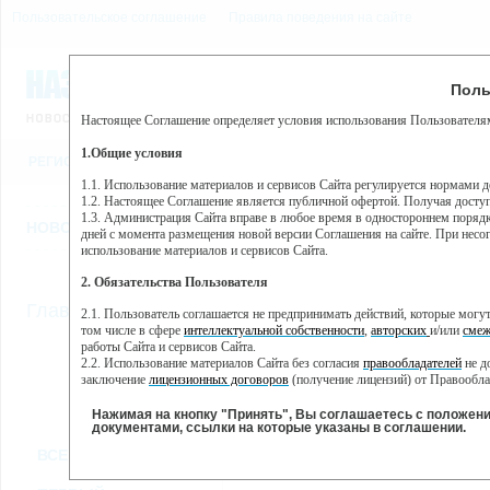
Пользовательское соглашение
Правила поведения на сайте
9 августа, воскресенье, 9
Предупр
Поль
Погода:
0°C, ночью 0°C
Настоящее Соглашение определяет условия использования Пользователям
Этот сайт использует сервис веб-аналитики Яндекс Метрика, пр
(далее — Яндекс).
1.Общие условия
РЕГИСТРАЦИЯ
ВО
Сервис Яндекс Метрика использует технологию “cookie” — неб
пользовательской активности.
1.1. Использование материалов и сервисов Сайта регулируется нормами 
1.2. Настоящее Соглашение является публичной офертой. Получая досту
Собранная при помощи cookie информация не может идентифици
1.3. Администрация Сайта вправе в любое время в одностороннем порядк
использовании вами данного сайта, собранная при помощи cooki
НОВОСТИ
СТАТЬИ
ОБЪЯВЛЕНИЯ
ВЕБКАМЕРЫ
ЕЩ
Яндекс будет обрабатывать эту информацию в интересах владель
дней с момента размещения новой версии Соглашения на сайте. При несог
активности на сайте. Яндекс обрабатывает эту информацию в п
использование материалов и сервисов Сайта.
Вы можете отказаться от использования cookies, выбрав соотв
2. Обязательства Пользователя
https://yandex.ru/support/metrika/general/opt-out.html Однако эт
//
Главная
ТВ-программа
2.1. Пользователь соглашается не предпринимать действий, которые мог
Нажимая на кнопку "Принять", Вы соглашаетесь на обработк
том числе в сфере
интеллектуальной собственности
,
авторских
и/или
смеж
работы Сайта и сервисов Сайта.
2.2. Использование материалов Сайта без согласия
правообладателей
не д
ПН
ВТ
ЧТ
СР
заключение
лицензионных договоров
(получение лицензий) от Правообла
18 ноября
19 ноября
21 ноября
22
20 ноября
2.3. При
цитировании
материалов Сайта, включая охраняемые авторские пр
2.4. Комментарии и иные записи Пользователя на Сайте не должны вступ
Нажимая на кнопку "Принять", Вы соглашаетесь с положен
морали и нравственности.
документами, ссылки на которые указаны в соглашении.
Все
Сериалы
Фильм
2.5. Пользователь предупрежден о том, что Администрация Сайта не несе
ВСЕ КАНАЛЫ
содержаться на сайте.
2.6. Пользователь согласен с тем, что Администрация Сайта не несет от