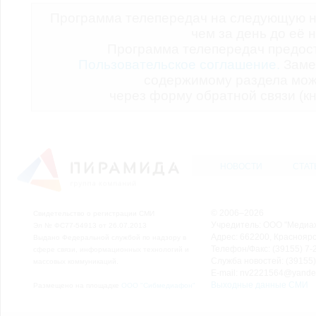
Программа телепередач на следующую н
чем за день до её 
Программа телепередач предо
Пользовательское соглашение.
Заме
содержимому раздела мож
через форму обратной связи (кн
НОВОСТИ
СТАТ
© 2006–2026
Свидетельство о регистрации СМИ
Учредитель: ООО "Медиа
Эл № ФС77-54913 от 26.07.2013
Адрес: 662200, Красноярск
Выдано Федеральной службой по надзору в
Телефон/Факс: (39155) 7-2
сфере связи, информационных технологий и
Служба новостей: (39155)
массовых коммуникаций.
E-mail: nv2221564@yande
Выходные данные СМИ
Размещено на площадке
ООО "Сибмедиафон"