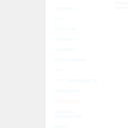
возможными или возникшими потерями и
Перед
услугами, доступными на или полученными
появи
РОССИЯ 1
информацию или ссылки на внешние ресу
2.7. Пользователь принимает положение о 
Администрация Сайта не несет какой-либо 
НТВ
3. Прочие условия
КУЛЬТУРА
3.1. Все возможные споры, вытекающие и
Федерации.
РОССИЯ 2
3.2. Ничто в Соглашении не может поним
совместной деятельности, отношений лич
3.3. Признание судом какого-либо полож
ТВ-ЦЕНТР
Соглашения.
3.4. Бездействие со стороны Администра
ПЯТЫЙ КАНАЛ
позднее соответствующие действия в защи
ТНТ
Политика конфиденциальности и со
СТС - ПИРАМИДА-ТВ
ДОМАШНИЙ
НТВ+ СПОРТ
NATIONAL
GEOGRAPHIC
RENTV