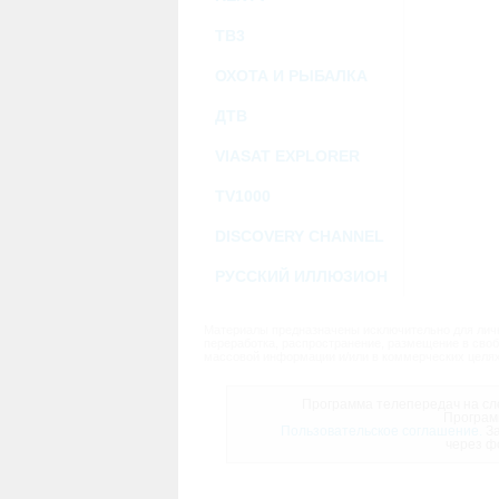
ТВ3
ОХОТА И РЫБАЛКА
ДТВ
VIASAT EXPLORER
TV1000
DISCOVERY CHANNEL
РУССКИЙ ИЛЛЮЗИОН
Материалы предназначены исключительно для личн
переработка, распространение, размещение в своб
массовой информации и/или в коммерческих целях
Программа телепередач на сле
Програм
Пользовательское соглашение.
За
через ф