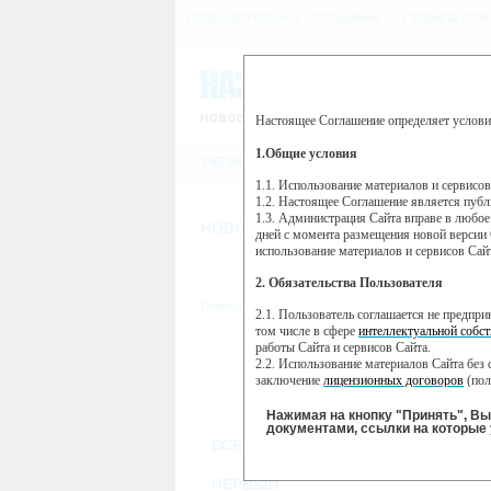
Пользовательское соглашение
Правила пове
Настоящее Соглашение определяет услови
Этот сайт использует сервис веб-ан
(далее — Яндекс).
1.Общие условия
РЕГИСТРАЦИЯ
Сервис Яндекс Метрика использует 
пользовательской активности.
1.1. Использование материалов и сервисо
1.2. Настоящее Соглашение является пуб
Собранная при помощи cookie инфор
1.3. Администрация Сайта вправе в любое
использовании вами данного сайта, 
НОВОСТИ
СТАТЬИ
ОБЪЯВЛЕНИ
Яндекс будет обрабатывать эту инфо
дней с момента размещения новой версии 
активности на сайте. Яндекс обраба
использование материалов и сервисов Сай
Вы можете отказаться от использова
2. Обязательства Пользователя
https://yandex.ru/support/metrika/gen
Главная
//
ТВ-программа
2.1. Пользователь соглашается не предпр
Нажимая на кнопку "Принять", Вы
том числе в сфере
интеллектуальной собст
работы Сайта и сервисов Сайта.
ПН
ВТ
2.2. Использование материалов Сайта без 
18 ноября
19 ноября
20
заключение
лицензионных договоров
(пол
2.3. При
цитировании
материалов Сайта, в
2.4. Комментарии и иные записи Пользова
Нажимая на кнопку "Принять", В
морали и нравственности.
документами, ссылки на которые 
ВСЕ КАНАЛЫ
2.5. Пользователь предупрежден о том, чт
содержаться на сайте.
2.6. Пользователь согласен с тем, что Ад
ПЕРВЫЙ