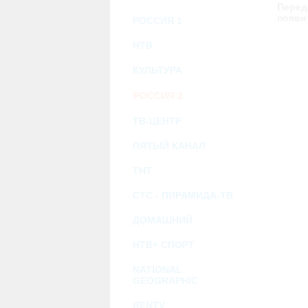
возможными или возникшими потерями и
Перед
услугами, доступными на или полученными
появи
РОССИЯ 1
информацию или ссылки на внешние ресу
2.7. Пользователь принимает положение о 
Администрация Сайта не несет какой-либо 
НТВ
3. Прочие условия
КУЛЬТУРА
3.1. Все возможные споры, вытекающие и
Федерации.
РОССИЯ 2
3.2. Ничто в Соглашении не может поним
совместной деятельности, отношений лич
3.3. Признание судом какого-либо полож
ТВ-ЦЕНТР
Соглашения.
3.4. Бездействие со стороны Администра
ПЯТЫЙ КАНАЛ
позднее соответствующие действия в защи
ТНТ
Политика конфиденциальности и со
СТС - ПИРАМИДА-ТВ
ДОМАШНИЙ
НТВ+ СПОРТ
NATIONAL
GEOGRAPHIC
RENTV