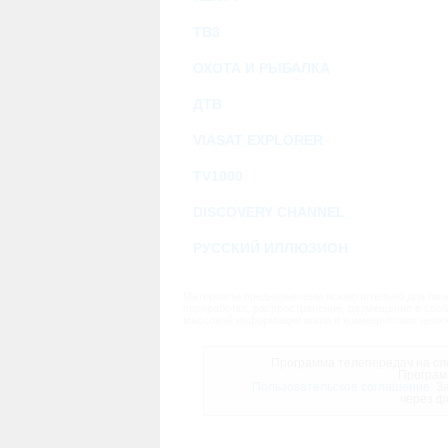
ТВ3
ОХОТА И РЫБАЛКА
ДТВ
VIASAT EXPLORER
TV1000
DISCOVERY CHANNEL
РУССКИЙ ИЛЛЮЗИОН
Материалы предназначены исключительно для личн
переработка, распространение, размещение в своб
массовой информации и/или в коммерческих целях
Программа телепередач на сле
Програм
Пользовательское соглашение.
За
через ф