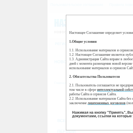
Пользовательское соглашение
Правила пове
Настоящее Соглашение определяет услови
Этот сайт использует сервис веб-ан
(далее — Яндекс).
1.Общие условия
РЕГИСТРАЦИЯ
Сервис Яндекс Метрика использует 
пользовательской активности.
1.1. Использование материалов и сервисо
1.2. Настоящее Соглашение является пуб
Собранная при помощи cookie инфор
1.3. Администрация Сайта вправе в любое
использовании вами данного сайта, 
НОВОСТИ
СТАТЬИ
ОБЪЯВЛЕНИ
Яндекс будет обрабатывать эту инфо
дней с момента размещения новой версии 
активности на сайте. Яндекс обраба
использование материалов и сервисов Сай
Вы можете отказаться от использова
2. Обязательства Пользователя
https://yandex.ru/support/metrika/gen
Главная
//
ТВ-программа
2.1. Пользователь соглашается не предпр
Нажимая на кнопку "Принять", Вы
том числе в сфере
интеллектуальной собст
работы Сайта и сервисов Сайта.
ПН
ВТ
2.2. Использование материалов Сайта без 
07 января
08 января
09
заключение
лицензионных договоров
(пол
2.3. При
цитировании
материалов Сайта, в
2.4. Комментарии и иные записи Пользова
Нажимая на кнопку "Принять", В
морали и нравственности.
документами, ссылки на которые 
ВСЕ КАНАЛЫ
2.5. Пользователь предупрежден о том, чт
содержаться на сайте.
2.6. Пользователь согласен с тем, что Ад
ПЕРВЫЙ