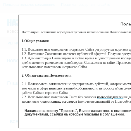
Пользовательское соглашение
Правила поведения на сайте
8 августа, суббота, 15:32
Предупр
Поль
Погода:
0°C, ночью 0°C
Настоящее Соглашение определяет условия использования Пользователям
Этот сайт использует сервис веб-аналитики Яндекс Метрика, пр
(далее — Яндекс).
1.Общие условия
РЕГИСТРАЦИЯ
ВО
Сервис Яндекс Метрика использует технологию “cookie” — неб
пользовательской активности.
1.1. Использование материалов и сервисов Сайта регулируется нормами 
1.2. Настоящее Соглашение является публичной офертой. Получая досту
Собранная при помощи cookie информация не может идентифици
1.3. Администрация Сайта вправе в любое время в одностороннем порядк
использовании вами данного сайта, собранная при помощи cooki
НОВОСТИ
СТАТЬИ
ОБЪЯВЛЕНИЯ
ВЕБКАМЕРЫ
ЕЩ
Яндекс будет обрабатывать эту информацию в интересах владель
дней с момента размещения новой версии Соглашения на сайте. При несог
активности на сайте. Яндекс обрабатывает эту информацию в п
использование материалов и сервисов Сайта.
Вы можете отказаться от использования cookies, выбрав соотв
2. Обязательства Пользователя
https://yandex.ru/support/metrika/general/opt-out.html Однако эт
//
Главная
ТВ-программа
2.1. Пользователь соглашается не предпринимать действий, которые мог
Нажимая на кнопку "Принять", Вы соглашаетесь на обработк
том числе в сфере
интеллектуальной собственности
,
авторских
и/или
смеж
работы Сайта и сервисов Сайта.
2.2. Использование материалов Сайта без согласия
правообладателей
не д
ПН
ВТ
ЧТ
СР
заключение
лицензионных договоров
(получение лицензий) от Правообла
07 января
08 января
10 января
11
09 января
2.3. При
цитировании
материалов Сайта, включая охраняемые авторские пр
2.4. Комментарии и иные записи Пользователя на Сайте не должны вступ
Нажимая на кнопку "Принять", Вы соглашаетесь с положен
морали и нравственности.
документами, ссылки на которые указаны в соглашении.
Все
Сериалы
Фильм
2.5. Пользователь предупрежден о том, что Администрация Сайта не несе
ВСЕ КАНАЛЫ
содержаться на сайте.
2.6. Пользователь согласен с тем, что Администрация Сайта не несет от