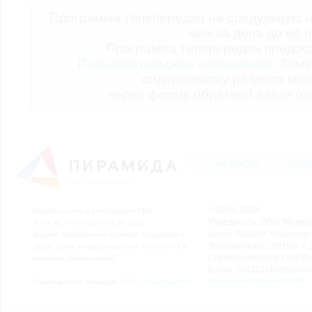
Программа телепередач на следующую н
чем за день до её 
Программа телепередач предо
Пользовательское соглашение.
Заме
содержимому раздела мож
через форму обратной связи (кн
НОВОСТИ
СТАТ
© 2006–2026
Свидетельство о регистрации СМИ
Учредитель: ООО "Медиа
Эл № ФС77-54913 от 26.07.2013
Адрес: 662200, Красноярск
Выдано Федеральной службой по надзору в
Телефон/Факс: (39155) 7-2
сфере связи, информационных технологий и
Служба новостей: (39155)
массовых коммуникаций.
E-mail: nv2221564@yande
Выходные данные СМИ
Размещено на площадке
ООО "Сибмедиафон"