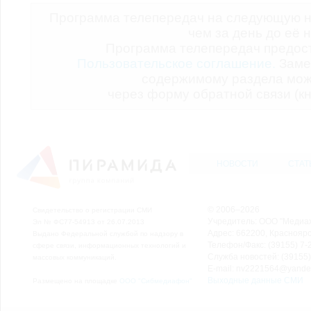
Программа телепередач на следующую н
чем за день до её 
Программа телепередач предо
Пользовательское соглашение.
Заме
содержимому раздела мож
через форму обратной связи (кн
НОВОСТИ
СТАТ
© 2006–2026
Свидетельство о регистрации СМИ
Учредитель: ООО "Медиа
Эл № ФС77-54913 от 26.07.2013
Адрес: 662200, Красноярск
Выдано Федеральной службой по надзору в
Телефон/Факс: (39155) 7-2
сфере связи, информационных технологий и
Служба новостей: (39155)
массовых коммуникаций.
E-mail: nv2221564@yande
Выходные данные СМИ
Размещено на площадке
ООО "Сибмедиафон"