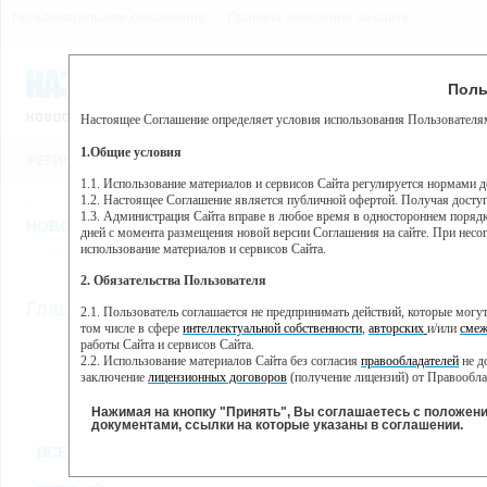
Пользовательское соглашение
Правила поведения на сайте
8 августа, суббота, 18:37
Предупр
Поль
Погода:
0°C, ночью 0°C
Настоящее Соглашение определяет условия использования Пользователям
Этот сайт использует сервис веб-аналитики Яндекс Метрика, пр
(далее — Яндекс).
1.Общие условия
РЕГИСТРАЦИЯ
ВО
Сервис Яндекс Метрика использует технологию “cookie” — неб
пользовательской активности.
1.1. Использование материалов и сервисов Сайта регулируется нормами 
1.2. Настоящее Соглашение является публичной офертой. Получая досту
Собранная при помощи cookie информация не может идентифици
1.3. Администрация Сайта вправе в любое время в одностороннем порядк
использовании вами данного сайта, собранная при помощи cooki
НОВОСТИ
СТАТЬИ
ОБЪЯВЛЕНИЯ
ВЕБКАМЕРЫ
ЕЩ
Яндекс будет обрабатывать эту информацию в интересах владель
дней с момента размещения новой версии Соглашения на сайте. При несог
активности на сайте. Яндекс обрабатывает эту информацию в п
использование материалов и сервисов Сайта.
Вы можете отказаться от использования cookies, выбрав соотв
2. Обязательства Пользователя
https://yandex.ru/support/metrika/general/opt-out.html Однако эт
//
Главная
ТВ-программа
2.1. Пользователь соглашается не предпринимать действий, которые мог
Нажимая на кнопку "Принять", Вы соглашаетесь на обработк
том числе в сфере
интеллектуальной собственности
,
авторских
и/или
смеж
работы Сайта и сервисов Сайта.
2.2. Использование материалов Сайта без согласия
правообладателей
не д
ПН
ВТ
СР
ЧТ
заключение
лицензионных договоров
(получение лицензий) от Правообла
07 января
08 января
09 января
10 января
11
2.3. При
цитировании
материалов Сайта, включая охраняемые авторские пр
2.4. Комментарии и иные записи Пользователя на Сайте не должны вступ
Нажимая на кнопку "Принять", Вы соглашаетесь с положен
морали и нравственности.
документами, ссылки на которые указаны в соглашении.
Все
Сериалы
Фильм
2.5. Пользователь предупрежден о том, что Администрация Сайта не несе
ВСЕ КАНАЛЫ
содержаться на сайте.
2.6. Пользователь согласен с тем, что Администрация Сайта не несет от