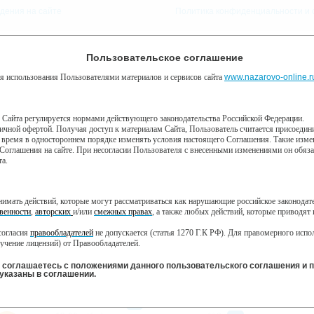
дения на сайте
Политика конфиденциальности и 
8 августа, суббота, 1:32
Предупреждение о сборе статистики
Пользовательское соглашение
Погода:
0°C, ночью 0°C
я использования Пользователями материалов и сервисов сайта
алитики Яндекс Метрика, предоставляемый компанией ООО «ЯНДЕКС», 119021, Р
www.nazarovo-online.r
КУП
ВОЙТИ
Забыли пароль?
технологию “cookie” — небольшие текстовые файлы, размещаемые на компью
в Сайта регулируется нормами действующего законодательства Российской Федерации.
личной офертой. Получая доступ к материалам Сайта, Пользователь считается присоед
мация не может идентифицировать вас, однако может помочь нам улучшить 
 время в одностороннем порядке изменять условия настоящего Соглашения. Такие измен
собранная при помощи cookie, будет передаваться Яндексу и может храниться
Я
ВЕБКАМЕРЫ
ЕЩЁ »
рмацию в интересах владельца сайта, в частности, для оценки использования
Соглашения на сайте. При несогласии Пользователя с внесенными изменениями он обязан 
тывает эту информацию в порядке, установленном в Условиях использования 
та.
ния cookies, выбрав соответствующие настройки в браузере. Также вы может
eral/opt-out.html Однако это может повлиять на работу некоторых функций сайта
инимать действий, которые могут рассматриваться как нарушающие российское законода
 соглашаетесь на обработку данных о вас в порядке и целях, указанных в
венности
,
авторских
и/или
смежных правах
, а также любых действий, которые приводят
ЧТ
ПТ
СБ
ВС
СР
согласия
правообладателей
не допускается (статья 1270 Г.К РФ). Для правомерного исп
10 января
11 января
12 января
13 января
 января
учение лицензий) от Правообладателей.
ключая охраняемые авторские произведения, активная ссылка на Сайт обязательна (подпу
теля на Сайте не должны вступать в противоречие с требованиями законодательства Ро
ы соглашаетесь с положениями данного пользовательского соглашения и 
указаны в соглашении.
Все
Сериалы
Фильмы
Мультфильмы
Новости
Местное
о Администрация Сайта не несет ответственности за посещение и использование им внеш
ENTV
08:30
Новости
16+
министрация Сайта не несет ответственности и не имеет прямых или косвенных обязател