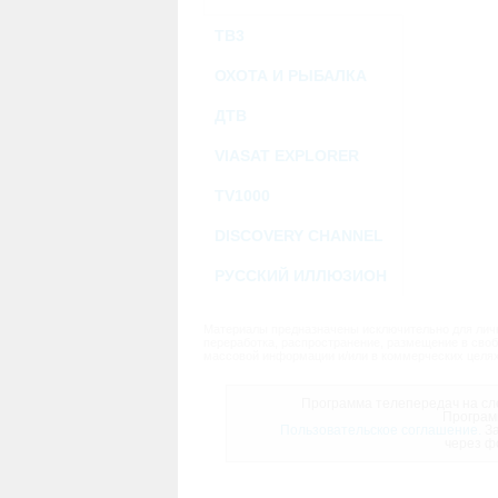
ТВ3
ОХОТА И РЫБАЛКА
ДТВ
VIASAT EXPLORER
TV1000
DISCOVERY CHANNEL
РУССКИЙ ИЛЛЮЗИОН
Материалы предназначены исключительно для личн
переработка, распространение, размещение в своб
массовой информации и/или в коммерческих целях
Программа телепередач на сле
Програм
Пользовательское соглашение.
За
через ф