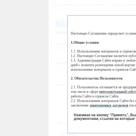
Пользовательское соглашение
Правила пове
Настоящее Соглашение определяет услови
Этот сайт использует сервис веб-ан
(далее — Яндекс).
1.Общие условия
РЕГИСТРАЦИЯ
Сервис Яндекс Метрика использует 
пользовательской активности.
1.1. Использование материалов и сервисо
1.2. Настоящее Соглашение является пуб
Собранная при помощи cookie инфор
1.3. Администрация Сайта вправе в любое
использовании вами данного сайта, 
НОВОСТИ
СТАТЬИ
ОБЪЯВЛЕНИ
Яндекс будет обрабатывать эту инфо
дней с момента размещения новой версии 
активности на сайте. Яндекс обраба
использование материалов и сервисов Сай
Вы можете отказаться от использова
2. Обязательства Пользователя
https://yandex.ru/support/metrika/gen
Главная
//
ТВ-программа
2.1. Пользователь соглашается не предпр
Нажимая на кнопку "Принять", Вы
том числе в сфере
интеллектуальной собст
работы Сайта и сервисов Сайта.
ПН
ВТ
2.2. Использование материалов Сайта без 
07 января
08 января
09
заключение
лицензионных договоров
(пол
2.3. При
цитировании
материалов Сайта, в
2.4. Комментарии и иные записи Пользова
Нажимая на кнопку "Принять", В
морали и нравственности.
документами, ссылки на которые 
ВСЕ КАНАЛЫ
2.5. Пользователь предупрежден о том, чт
содержаться на сайте.
R
2.6. Пользователь согласен с тем, что Ад
ПЕРВЫЙ