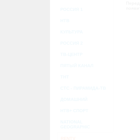
возможными или возникшими потерями и
Перед
услугами, доступными на или полученными
появи
РОССИЯ 1
информацию или ссылки на внешние ресу
2.7. Пользователь принимает положение о 
Администрация Сайта не несет какой-либо 
НТВ
3. Прочие условия
КУЛЬТУРА
3.1. Все возможные споры, вытекающие и
Федерации.
РОССИЯ 2
3.2. Ничто в Соглашении не может поним
совместной деятельности, отношений лич
3.3. Признание судом какого-либо полож
ТВ-ЦЕНТР
Соглашения.
3.4. Бездействие со стороны Администра
ПЯТЫЙ КАНАЛ
позднее соответствующие действия в защи
ТНТ
Политика конфиденциальности и со
СТС - ПИРАМИДА-ТВ
ДОМАШНИЙ
НТВ+ СПОРТ
NATIONAL
GEOGRAPHIC
RENTV