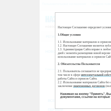
Пользовательское соглашение
Правила пове
Настоящее Соглашение определяет услови
Этот сайт использует сервис веб-ан
(далее — Яндекс).
1.Общие условия
РЕГИСТРАЦИЯ
Сервис Яндекс Метрика использует 
пользовательской активности.
1.1. Использование материалов и сервисо
1.2. Настоящее Соглашение является пуб
Собранная при помощи cookie инфор
1.3. Администрация Сайта вправе в любое
использовании вами данного сайта, 
НОВОСТИ
СТАТЬИ
ОБЪЯВЛЕНИ
Яндекс будет обрабатывать эту инфо
дней с момента размещения новой версии 
активности на сайте. Яндекс обраба
использование материалов и сервисов Сай
Вы можете отказаться от использова
2. Обязательства Пользователя
https://yandex.ru/support/metrika/gen
Главная
//
ТВ-программа
2.1. Пользователь соглашается не предпр
Нажимая на кнопку "Принять", Вы
том числе в сфере
интеллектуальной собст
работы Сайта и сервисов Сайта.
ПН
ВТ
2.2. Использование материалов Сайта без 
06 июня
07 июня
0
заключение
лицензионных договоров
(пол
2.3. При
цитировании
материалов Сайта, в
2.4. Комментарии и иные записи Пользова
Нажимая на кнопку "Принять", В
морали и нравственности.
документами, ссылки на которые 
ВСЕ КАНАЛЫ
2.5. Пользователь предупрежден о том, чт
содержаться на сайте.
2.6. Пользователь согласен с тем, что Ад
ПЕРВЫЙ