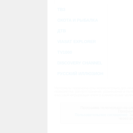
ТВ3
ОХОТА И РЫБАЛКА
ДТВ
VIASAT EXPLORER
TV1000
DISCOVERY CHANNEL
РУССКИЙ ИЛЛЮЗИОН
Материалы предназначены исключительно для личн
переработка, распространение, размещение в своб
массовой информации и/или в коммерческих целях
Программа телепередач на сле
Програм
Пользовательское соглашение.
За
через ф