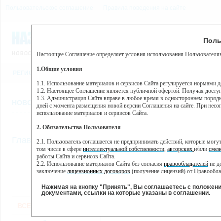
Пользовательское соглашение
Правила поведения на сайте
8 августа, суббота, 10:27
Предупр
Поль
Погода:
0°C, ночью 0°C
Настоящее Соглашение определяет условия использования Пользователям
Этот сайт использует сервис веб-аналитики Яндекс Метрика, пр
(далее — Яндекс).
1.Общие условия
РЕГИСТРАЦИЯ
ВО
Сервис Яндекс Метрика использует технологию “cookie” — неб
пользовательской активности.
1.1. Использование материалов и сервисов Сайта регулируется нормами 
1.2. Настоящее Соглашение является публичной офертой. Получая досту
Собранная при помощи cookie информация не может идентифици
1.3. Администрация Сайта вправе в любое время в одностороннем порядк
использовании вами данного сайта, собранная при помощи cooki
НОВОСТИ
СТАТЬИ
ОБЪЯВЛЕНИЯ
ВЕБКАМЕРЫ
ЕЩ
Яндекс будет обрабатывать эту информацию в интересах владель
дней с момента размещения новой версии Соглашения на сайте. При несог
активности на сайте. Яндекс обрабатывает эту информацию в п
использование материалов и сервисов Сайта.
Вы можете отказаться от использования cookies, выбрав соотв
2. Обязательства Пользователя
https://yandex.ru/support/metrika/general/opt-out.html Однако эт
//
Главная
ТВ-программа
2.1. Пользователь соглашается не предпринимать действий, которые мог
Нажимая на кнопку "Принять", Вы соглашаетесь на обработк
том числе в сфере
интеллектуальной собственности
,
авторских
и/или
смеж
работы Сайта и сервисов Сайта.
2.2. Использование материалов Сайта без согласия
правообладателей
не д
ПН
ВТ
СР
ЧТ
заключение
лицензионных договоров
(получение лицензий) от Правообла
06 июня
07 июня
08 июня
09 июня
1
2.3. При
цитировании
материалов Сайта, включая охраняемые авторские пр
2.4. Комментарии и иные записи Пользователя на Сайте не должны вступ
Нажимая на кнопку "Принять", Вы соглашаетесь с положен
морали и нравственности.
документами, ссылки на которые указаны в соглашении.
Все
Сериалы
Фильм
2.5. Пользователь предупрежден о том, что Администрация Сайта не несе
ВСЕ КАНАЛЫ
содержаться на сайте.
2.6. Пользователь согласен с тем, что Администрация Сайта не несет от