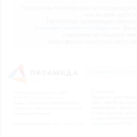
Программа телепередач на следующую н
чем за день до её 
Программа телепередач предо
Пользовательское соглашение.
Заме
содержимому раздела мож
через форму обратной связи (кн
НОВОСТИ
СТАТ
© 2006–2026
Свидетельство о регистрации СМИ
Учредитель: ООО "Медиа
Эл № ФС77-54913 от 26.07.2013
Адрес: 662200, Красноярск
Выдано Федеральной службой по надзору в
Телефон/Факс: (39155) 7-2
сфере связи, информационных технологий и
Служба новостей: (39155)
массовых коммуникаций.
E-mail: nv2221564@yande
Выходные данные СМИ
Размещено на площадке
ООО "Сибмедиафон"