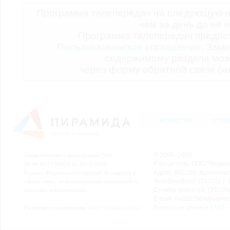
Программа телепередач на следующую н
чем за день до её 
Программа телепередач предо
Пользовательское соглашение.
Заме
содержимому раздела мож
через форму обратной связи (кн
НОВОСТИ
СТАТ
© 2006–2026
Свидетельство о регистрации СМИ
Учредитель: ООО "Медиа
Эл № ФС77-54913 от 26.07.2013
Адрес: 662200, Красноярск
Выдано Федеральной службой по надзору в
Телефон/Факс: (39155) 7-2
сфере связи, информационных технологий и
Служба новостей: (39155)
массовых коммуникаций.
E-mail: nv2221564@yande
Выходные данные СМИ
Размещено на площадке
ООО "Сибмедиафон"