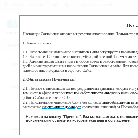
Пользовательское соглашение
Правила поведения на сайте
8 августа, суббота, 21:20
Предупр
Поль
Погода:
0°C, ночью 0°C
Настоящее Соглашение определяет условия использования Пользователям
Этот сайт использует сервис веб-аналитики Яндекс Метрика, пр
(далее — Яндекс).
1.Общие условия
РЕГИСТРАЦИЯ
ВО
Сервис Яндекс Метрика использует технологию “cookie” — неб
пользовательской активности.
1.1. Использование материалов и сервисов Сайта регулируется нормами 
1.2. Настоящее Соглашение является публичной офертой. Получая досту
Собранная при помощи cookie информация не может идентифици
1.3. Администрация Сайта вправе в любое время в одностороннем порядк
использовании вами данного сайта, собранная при помощи cooki
НОВОСТИ
СТАТЬИ
ОБЪЯВЛЕНИЯ
ВЕБКАМЕРЫ
ЕЩ
Яндекс будет обрабатывать эту информацию в интересах владель
дней с момента размещения новой версии Соглашения на сайте. При несог
активности на сайте. Яндекс обрабатывает эту информацию в п
использование материалов и сервисов Сайта.
Вы можете отказаться от использования cookies, выбрав соотв
2. Обязательства Пользователя
https://yandex.ru/support/metrika/general/opt-out.html Однако эт
//
Главная
ТВ-программа
2.1. Пользователь соглашается не предпринимать действий, которые мог
Нажимая на кнопку "Принять", Вы соглашаетесь на обработк
том числе в сфере
интеллектуальной собственности
,
авторских
и/или
смеж
работы Сайта и сервисов Сайта.
2.2. Использование материалов Сайта без согласия
правообладателей
не д
ПН
ВТ
СР
ЧТ
заключение
лицензионных договоров
(получение лицензий) от Правообла
06 июня
07 июня
08 июня
09 июня
1
2.3. При
цитировании
материалов Сайта, включая охраняемые авторские пр
2.4. Комментарии и иные записи Пользователя на Сайте не должны вступ
Нажимая на кнопку "Принять", Вы соглашаетесь с положен
морали и нравственности.
документами, ссылки на которые указаны в соглашении.
Все
Сериалы
Фильм
2.5. Пользователь предупрежден о том, что Администрация Сайта не несе
ВСЕ КАНАЛЫ
содержаться на сайте.
2.6. Пользователь согласен с тем, что Администрация Сайта не несет от