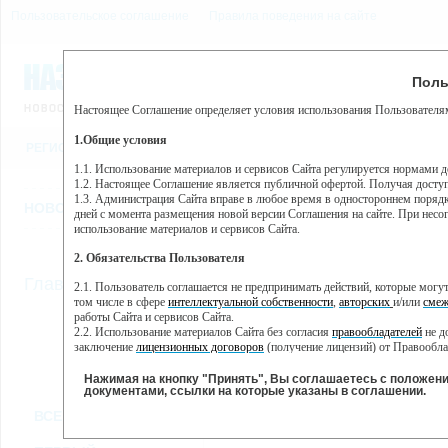
Пользовательское соглашение
Правила поведения на сайте
9 августа, воскресенье, 6
Предупр
Поль
Погода:
0°C, ночью 0°C
Настоящее Соглашение определяет условия использования Пользователям
Этот сайт использует сервис веб-аналитики Яндекс Метрика, пр
(далее — Яндекс).
1.Общие условия
РЕГИСТРАЦИЯ
ВО
Сервис Яндекс Метрика использует технологию “cookie” — неб
пользовательской активности.
1.1. Использование материалов и сервисов Сайта регулируется нормами 
1.2. Настоящее Соглашение является публичной офертой. Получая досту
Собранная при помощи cookie информация не может идентифици
1.3. Администрация Сайта вправе в любое время в одностороннем порядк
использовании вами данного сайта, собранная при помощи cooki
НОВОСТИ
СТАТЬИ
ОБЪЯВЛЕНИЯ
ВЕБКАМЕРЫ
ЕЩ
Яндекс будет обрабатывать эту информацию в интересах владель
дней с момента размещения новой версии Соглашения на сайте. При несог
активности на сайте. Яндекс обрабатывает эту информацию в п
использование материалов и сервисов Сайта.
Вы можете отказаться от использования cookies, выбрав соотв
2. Обязательства Пользователя
https://yandex.ru/support/metrika/general/opt-out.html Однако эт
//
Главная
ТВ-программа
2.1. Пользователь соглашается не предпринимать действий, которые мог
Нажимая на кнопку "Принять", Вы соглашаетесь на обработк
том числе в сфере
интеллектуальной собственности
,
авторских
и/или
смеж
работы Сайта и сервисов Сайта.
2.2. Использование материалов Сайта без согласия
правообладателей
не д
ПН
ВТ
СР
ЧТ
заключение
лицензионных договоров
(получение лицензий) от Правообла
06 июня
07 июня
08 июня
09 июня
1
2.3. При
цитировании
материалов Сайта, включая охраняемые авторские пр
2.4. Комментарии и иные записи Пользователя на Сайте не должны вступ
Нажимая на кнопку "Принять", Вы соглашаетесь с положен
морали и нравственности.
документами, ссылки на которые указаны в соглашении.
Все
Сериалы
Фильм
2.5. Пользователь предупрежден о том, что Администрация Сайта не несе
ВСЕ КАНАЛЫ
содержаться на сайте.
2.6. Пользователь согласен с тем, что Администрация Сайта не несет от