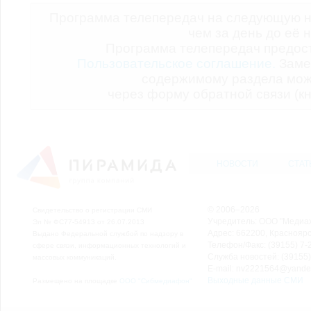
Программа телепередач на следующую н
чем за день до её 
Программа телепередач предо
Пользовательское соглашение.
Заме
содержимому раздела мож
через форму обратной связи (кн
НОВОСТИ
СТАТ
© 2006–2026
Свидетельство о регистрации СМИ
Учредитель: ООО "Медиа
Эл № ФС77-54913 от 26.07.2013
Адрес: 662200, Красноярск
Выдано Федеральной службой по надзору в
Телефон/Факс: (39155) 7-2
сфере связи, информационных технологий и
Служба новостей: (39155)
массовых коммуникаций.
E-mail: nv2221564@yande
Выходные данные СМИ
Размещено на площадке
ООО "Сибмедиафон"