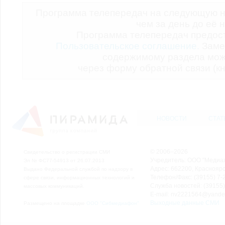
Программа телепередач на следующую н
чем за день до её 
Программа телепередач предо
Пользовательское соглашение.
Заме
содержимому раздела мож
через форму обратной связи (кн
НОВОСТИ
СТАТ
© 2006–2026
Свидетельство о регистрации СМИ
Учредитель: ООО "Медиа
Эл № ФС77-54913 от 26.07.2013
Адрес: 662200, Красноярск
Выдано Федеральной службой по надзору в
Телефон/Факс: (39155) 7-2
сфере связи, информационных технологий и
Служба новостей: (39155)
массовых коммуникаций.
E-mail: nv2221564@yande
Выходные данные СМИ
Размещено на площадке
ООО "Сибмедиафон"