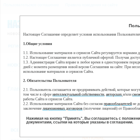
Пользовательское соглашение
Правила поведения на сайте
10 августа, понедельник,
Предупр
Поль
Погода:
0°C, ночью 0°C
Настоящее Соглашение определяет условия использования Пользователям
Этот сайт использует сервис веб-аналитики Яндекс Метрика, пр
(далее — Яндекс).
1.Общие условия
РЕГИСТРАЦИЯ
ВО
Сервис Яндекс Метрика использует технологию “cookie” — неб
пользовательской активности.
1.1. Использование материалов и сервисов Сайта регулируется нормами 
1.2. Настоящее Соглашение является публичной офертой. Получая досту
Собранная при помощи cookie информация не может идентифици
1.3. Администрация Сайта вправе в любое время в одностороннем порядк
использовании вами данного сайта, собранная при помощи cooki
НОВОСТИ
СТАТЬИ
ОБЪЯВЛЕНИЯ
ВЕБКАМЕРЫ
ЕЩ
Яндекс будет обрабатывать эту информацию в интересах владель
дней с момента размещения новой версии Соглашения на сайте. При несог
активности на сайте. Яндекс обрабатывает эту информацию в п
использование материалов и сервисов Сайта.
Вы можете отказаться от использования cookies, выбрав соотв
2. Обязательства Пользователя
https://yandex.ru/support/metrika/general/opt-out.html Однако эт
//
Главная
ТВ-программа
2.1. Пользователь соглашается не предпринимать действий, которые мог
Нажимая на кнопку "Принять", Вы соглашаетесь на обработк
том числе в сфере
интеллектуальной собственности
,
авторских
и/или
смеж
работы Сайта и сервисов Сайта.
2.2. Использование материалов Сайта без согласия
правообладателей
не д
ВТ
СР
ЧТ
ПН
заключение
лицензионных договоров
(получение лицензий) от Правообла
22 января
23 января
24 января
25
21 января
2.3. При
цитировании
материалов Сайта, включая охраняемые авторские пр
2.4. Комментарии и иные записи Пользователя на Сайте не должны вступ
Нажимая на кнопку "Принять", Вы соглашаетесь с положен
морали и нравственности.
документами, ссылки на которые указаны в соглашении.
Все
Сериалы
Фильм
2.5. Пользователь предупрежден о том, что Администрация Сайта не несе
ВСЕ КАНАЛЫ
содержаться на сайте.
2.6. Пользователь согласен с тем, что Администрация Сайта не несет от
NATIONAL