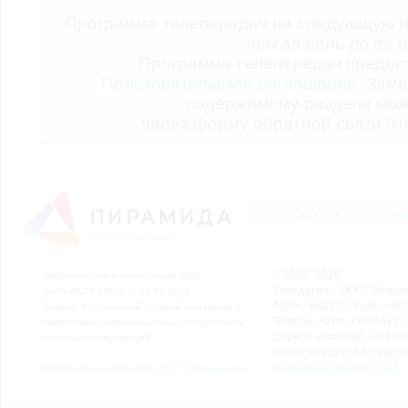
Программа телепередач на следующую н
чем за день до её 
Программа телепередач предо
Пользовательское соглашение.
Заме
содержимому раздела мож
через форму обратной связи (кн
НОВОСТИ
СТАТ
© 2006–2026
Свидетельство о регистрации СМИ
Учредитель: ООО "Медиа
Эл № ФС77-54913 от 26.07.2013
Адрес: 662200, Красноярск
Выдано Федеральной службой по надзору в
Телефон/Факс: (39155) 7-2
сфере связи, информационных технологий и
Служба новостей: (39155)
массовых коммуникаций.
E-mail: nv2221564@yande
Выходные данные СМИ
Размещено на площадке
ООО "Сибмедиафон"