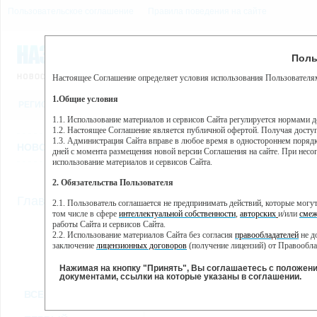
Пользовательское соглашение
Правила поведения на сайте
9 августа, воскресенье, 6
Предупр
Поль
Погода:
0°C, ночью 0°C
Настоящее Соглашение определяет условия использования Пользователям
Этот сайт использует сервис веб-аналитики Яндекс Метрика, пр
(далее — Яндекс).
1.Общие условия
РЕГИСТРАЦИЯ
ВО
Сервис Яндекс Метрика использует технологию “cookie” — неб
пользовательской активности.
1.1. Использование материалов и сервисов Сайта регулируется нормами 
1.2. Настоящее Соглашение является публичной офертой. Получая досту
Собранная при помощи cookie информация не может идентифици
1.3. Администрация Сайта вправе в любое время в одностороннем порядк
использовании вами данного сайта, собранная при помощи cooki
НОВОСТИ
СТАТЬИ
ОБЪЯВЛЕНИЯ
ВЕБКАМЕРЫ
ЕЩ
Яндекс будет обрабатывать эту информацию в интересах владель
дней с момента размещения новой версии Соглашения на сайте. При несог
активности на сайте. Яндекс обрабатывает эту информацию в п
использование материалов и сервисов Сайта.
Вы можете отказаться от использования cookies, выбрав соотв
2. Обязательства Пользователя
https://yandex.ru/support/metrika/general/opt-out.html Однако эт
//
Главная
ТВ-программа
2.1. Пользователь соглашается не предпринимать действий, которые мог
Нажимая на кнопку "Принять", Вы соглашаетесь на обработк
том числе в сфере
интеллектуальной собственности
,
авторских
и/или
смеж
работы Сайта и сервисов Сайта.
2.2. Использование материалов Сайта без согласия
правообладателей
не д
ВТ
СР
ЧТ
ПН
заключение
лицензионных договоров
(получение лицензий) от Правообла
22 января
23 января
24 января
25
21 января
2.3. При
цитировании
материалов Сайта, включая охраняемые авторские пр
2.4. Комментарии и иные записи Пользователя на Сайте не должны вступ
Нажимая на кнопку "Принять", Вы соглашаетесь с положен
морали и нравственности.
документами, ссылки на которые указаны в соглашении.
Все
Сериалы
Фильм
2.5. Пользователь предупрежден о том, что Администрация Сайта не несе
ВСЕ КАНАЛЫ
содержаться на сайте.
2.6. Пользователь согласен с тем, что Администрация Сайта не несет от