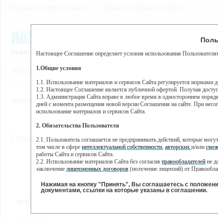
Пользовательское соглашение
Правила поведения на сайте
6 августа, четверг, 7:56
Предупр
Поль
Погода:
0°C, ночью 0°C
Настоящее Соглашение определяет условия использования Пользователям
Этот сайт использует сервис веб-аналитики Яндекс Метрика, пр
(далее — Яндекс).
1.Общие условия
РЕГИСТРАЦИЯ
ВО
Сервис Яндекс Метрика использует технологию “cookie” — неб
пользовательской активности.
1.1. Использование материалов и сервисов Сайта регулируется нормами 
1.2. Настоящее Соглашение является публичной офертой. Получая досту
Собранная при помощи cookie информация не может идентифици
1.3. Администрация Сайта вправе в любое время в одностороннем порядк
использовании вами данного сайта, собранная при помощи cooki
НОВОСТИ
СТАТЬИ
ОБЪЯВЛЕНИЯ
ВЕБКАМЕРЫ
ЕЩ
Яндекс будет обрабатывать эту информацию в интересах владель
дней с момента размещения новой версии Соглашения на сайте. При несог
активности на сайте. Яндекс обрабатывает эту информацию в п
использование материалов и сервисов Сайта.
Вы можете отказаться от использования cookies, выбрав соотв
2. Обязательства Пользователя
https://yandex.ru/support/metrika/general/opt-out.html Однако эт
//
Главная
ТВ-программа
2.1. Пользователь соглашается не предпринимать действий, которые мог
Нажимая на кнопку "Принять", Вы соглашаетесь на обработк
том числе в сфере
интеллектуальной собственности
,
авторских
и/или
смеж
работы Сайта и сервисов Сайта.
2.2. Использование материалов Сайта без согласия
правообладателей
не д
ВТ
СР
ЧТ
ПН
заключение
лицензионных договоров
(получение лицензий) от Правообла
22 января
23 января
24 января
25
21 января
2.3. При
цитировании
материалов Сайта, включая охраняемые авторские пр
2.4. Комментарии и иные записи Пользователя на Сайте не должны вступ
Нажимая на кнопку "Принять", Вы соглашаетесь с положен
морали и нравственности.
документами, ссылки на которые указаны в соглашении.
Все
Сериалы
Фильм
2.5. Пользователь предупрежден о том, что Администрация Сайта не несе
ВСЕ КАНАЛЫ
содержаться на сайте.
2.6. Пользователь согласен с тем, что Администрация Сайта не несет от