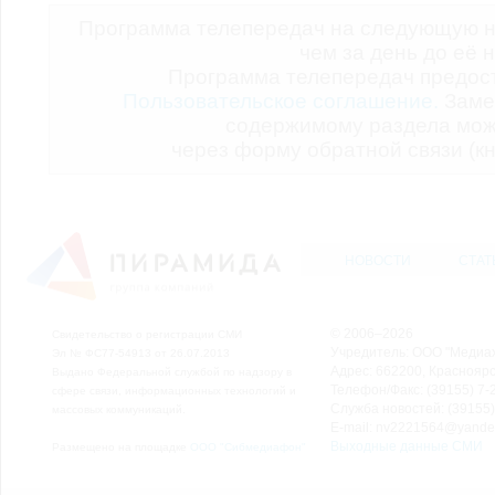
Программа телепередач на следующую н
чем за день до её 
Программа телепередач предо
Пользовательское соглашение.
Заме
содержимому раздела мож
через форму обратной связи (кн
НОВОСТИ
СТАТ
© 2006–2026
Свидетельство о регистрации СМИ
Учредитель: ООО "Медиа
Эл № ФС77-54913 от 26.07.2013
Адрес: 662200, Красноярск
Выдано Федеральной службой по надзору в
Телефон/Факс: (39155) 7-2
сфере связи, информационных технологий и
Служба новостей: (39155)
массовых коммуникаций.
E-mail: nv2221564@yande
Выходные данные СМИ
Размещено на площадке
ООО "Сибмедиафон"