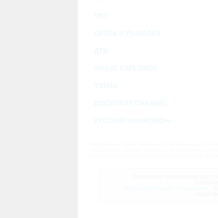
ТВ3
ОХОТА И РЫБАЛКА
ДТВ
VIASAT EXPLORER
TV1000
DISCOVERY CHANNEL
РУССКИЙ ИЛЛЮЗИОН
Материалы предназначены исключительно для личн
переработка, распространение, размещение в своб
массовой информации и/или в коммерческих целях
Программа телепередач на сле
Програм
Пользовательское соглашение.
За
через ф