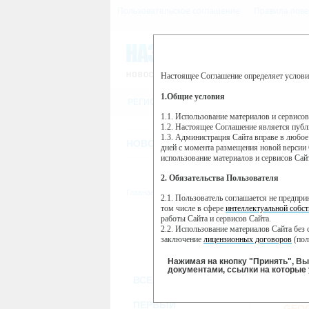
Пользовательское соглашение
Правила пове
Настоящее Соглашение определяет услови
Этот сайт использует сервис веб-ан
(далее — Яндекс).
1.Общие условия
РЕГИСТРАЦИЯ
Сервис Яндекс Метрика использует 
пользовательской активности.
1.1. Использование материалов и сервисо
1.2. Настоящее Соглашение является пуб
Собранная при помощи cookie инфор
1.3. Администрация Сайта вправе в любое
использовании вами данного сайта, 
НОВОСТИ
СТАТЬИ
ОБЪЯВЛЕНИ
Яндекс будет обрабатывать эту инфо
дней с момента размещения новой версии 
активности на сайте. Яндекс обраба
использование материалов и сервисов Сай
Вы можете отказаться от использова
2. Обязательства Пользователя
https://yandex.ru/support/metrika/gen
Главная
//
ТВ-программа
2.1. Пользователь соглашается не предпр
Нажимая на кнопку "Принять", Вы
том числе в сфере
интеллектуальной собст
работы Сайта и сервисов Сайта.
ПН
ВТ
2.2. Использование материалов Сайта без 
21 января
22 января
23
заключение
лицензионных договоров
(пол
2.3. При
цитировании
материалов Сайта, в
2.4. Комментарии и иные записи Пользова
Нажимая на кнопку "Принять", В
морали и нравственности.
документами, ссылки на которые 
ВСЕ КАНАЛЫ
2.5. Пользователь предупрежден о том, чт
содержаться на сайте.
NA
2.6. Пользователь согласен с тем, что Ад
ПЕРВЫЙ
GEO