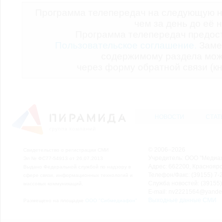
Программа телепередач на следующую н
чем за день до её 
Программа телепередач предо
Пользовательское соглашение.
Заме
содержимому раздела мож
через форму обратной связи (кн
НОВОСТИ
СТАТ
© 2006–2026
Свидетельство о регистрации СМИ
Учредитель: ООО "Медиа
Эл № ФС77-54913 от 26.07.2013
Адрес: 662200, Красноярск
Выдано Федеральной службой по надзору в
Телефон/Факс: (39155) 7-2
сфере связи, информационных технологий и
Служба новостей: (39155)
массовых коммуникаций.
E-mail: nv2221564@yande
Выходные данные СМИ
Размещено на площадке
ООО "Сибмедиафон"