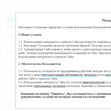
Пользовательское соглашение
Правила поведения на сайте
8 августа, суббота, 14:03
Предупр
Поль
Погода:
0°C, ночью 0°C
Настоящее Соглашение определяет условия использования Пользователям
Этот сайт использует сервис веб-аналитики Яндекс Метрика, пр
(далее — Яндекс).
1.Общие условия
РЕГИСТРАЦИЯ
ВО
Сервис Яндекс Метрика использует технологию “cookie” — неб
пользовательской активности.
1.1. Использование материалов и сервисов Сайта регулируется нормами 
1.2. Настоящее Соглашение является публичной офертой. Получая досту
Собранная при помощи cookie информация не может идентифици
1.3. Администрация Сайта вправе в любое время в одностороннем порядк
использовании вами данного сайта, собранная при помощи cooki
НОВОСТИ
СТАТЬИ
ОБЪЯВЛЕНИЯ
ВЕБКАМЕРЫ
ЕЩ
Яндекс будет обрабатывать эту информацию в интересах владель
дней с момента размещения новой версии Соглашения на сайте. При несог
активности на сайте. Яндекс обрабатывает эту информацию в п
использование материалов и сервисов Сайта.
Вы можете отказаться от использования cookies, выбрав соотв
2. Обязательства Пользователя
https://yandex.ru/support/metrika/general/opt-out.html Однако эт
//
Главная
ТВ-программа
2.1. Пользователь соглашается не предпринимать действий, которые мог
Нажимая на кнопку "Принять", Вы соглашаетесь на обработк
том числе в сфере
интеллектуальной собственности
,
авторских
и/или
смеж
работы Сайта и сервисов Сайта.
2.2. Использование материалов Сайта без согласия
правообладателей
не д
ПН
ВТ
СР
ЧТ
заключение
лицензионных договоров
(получение лицензий) от Правообла
23 мая
24 мая
25 мая
26 мая
2
2.3. При
цитировании
материалов Сайта, включая охраняемые авторские пр
2.4. Комментарии и иные записи Пользователя на Сайте не должны вступ
Нажимая на кнопку "Принять", Вы соглашаетесь с положен
морали и нравственности.
документами, ссылки на которые указаны в соглашении.
Все
Сериалы
Фильм
2.5. Пользователь предупрежден о том, что Администрация Сайта не несе
ВСЕ КАНАЛЫ
содержаться на сайте.
2.6. Пользователь согласен с тем, что Администрация Сайта не несет от