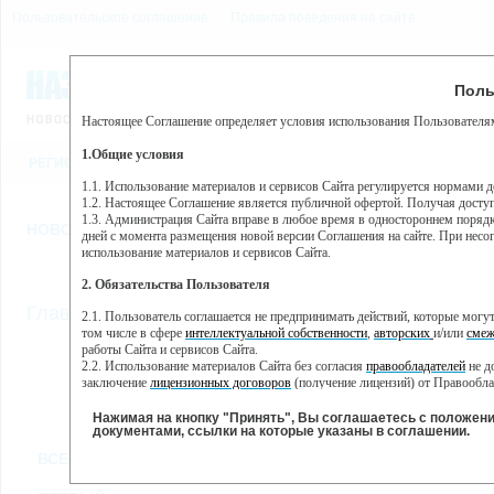
Пользовательское соглашение
Правила поведения на сайте
9 августа, воскресенье, 7
Предупр
Поль
Погода:
0°C, ночью 0°C
Настоящее Соглашение определяет условия использования Пользователям
Этот сайт использует сервис веб-аналитики Яндекс Метрика, пр
(далее — Яндекс).
1.Общие условия
РЕГИСТРАЦИЯ
ВО
Сервис Яндекс Метрика использует технологию “cookie” — неб
пользовательской активности.
1.1. Использование материалов и сервисов Сайта регулируется нормами 
1.2. Настоящее Соглашение является публичной офертой. Получая досту
Собранная при помощи cookie информация не может идентифици
1.3. Администрация Сайта вправе в любое время в одностороннем порядк
использовании вами данного сайта, собранная при помощи cooki
НОВОСТИ
СТАТЬИ
ОБЪЯВЛЕНИЯ
ВЕБКАМЕРЫ
ЕЩ
Яндекс будет обрабатывать эту информацию в интересах владель
дней с момента размещения новой версии Соглашения на сайте. При несог
активности на сайте. Яндекс обрабатывает эту информацию в п
использование материалов и сервисов Сайта.
Вы можете отказаться от использования cookies, выбрав соотв
2. Обязательства Пользователя
https://yandex.ru/support/metrika/general/opt-out.html Однако эт
//
Главная
ТВ-программа
2.1. Пользователь соглашается не предпринимать действий, которые мог
Нажимая на кнопку "Принять", Вы соглашаетесь на обработк
том числе в сфере
интеллектуальной собственности
,
авторских
и/или
смеж
работы Сайта и сервисов Сайта.
2.2. Использование материалов Сайта без согласия
правообладателей
не д
ВТ
СР
ЧТ
ПН
заключение
лицензионных договоров
(получение лицензий) от Правообла
24 мая
25 мая
26 мая
23 мая
2.3. При
цитировании
материалов Сайта, включая охраняемые авторские пр
2.4. Комментарии и иные записи Пользователя на Сайте не должны вступ
Нажимая на кнопку "Принять", Вы соглашаетесь с положен
морали и нравственности.
документами, ссылки на которые указаны в соглашении.
Все
Сериалы
Фильм
2.5. Пользователь предупрежден о том, что Администрация Сайта не несе
ВСЕ КАНАЛЫ
содержаться на сайте.
2.6. Пользователь согласен с тем, что Администрация Сайта не несет от