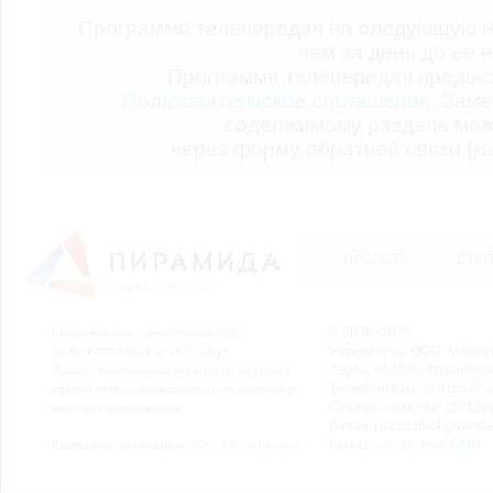
Программа телепередач на следующую н
чем за день до её 
Программа телепередач предо
Пользовательское соглашение.
Заме
содержимому раздела мож
через форму обратной связи (кн
НОВОСТИ
СТАТ
© 2006–2026
Свидетельство о регистрации СМИ
Учредитель: ООО "Медиа
Эл № ФС77-54913 от 26.07.2013
Адрес: 662200, Красноярск
Выдано Федеральной службой по надзору в
Телефон/Факс: (39155) 7-2
сфере связи, информационных технологий и
Служба новостей: (39155)
массовых коммуникаций.
E-mail: nv2221564@yande
Выходные данные СМИ
Размещено на площадке
ООО "Сибмедиафон"