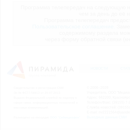
Программа телепередач на следующую н
чем за день до её 
Программа телепередач предо
Пользовательское соглашение.
Заме
содержимому раздела мож
через форму обратной связи (кн
НОВОСТИ
СТАТ
© 2006–2026
Свидетельство о регистрации СМИ
Учредитель: ООО "Медиа
Эл № ФС77-54913 от 26.07.2013
Адрес: 662200, Красноярск
Выдано Федеральной службой по надзору в
Телефон/Факс: (39155) 7-2
сфере связи, информационных технологий и
Служба новостей: (39155)
массовых коммуникаций.
E-mail: nv2221564@yande
Выходные данные СМИ
Размещено на площадке
ООО "Сибмедиафон"