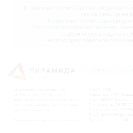
Программа телепередач на следующую н
чем за день до её 
Программа телепередач предо
Пользовательское соглашение.
Заме
содержимому раздела мож
через форму обратной связи (кн
НОВОСТИ
СТАТ
© 2006–2026
Свидетельство о регистрации СМИ
Учредитель: ООО "Медиа
Эл № ФС77-54913 от 26.07.2013
Адрес: 662200, Красноярск
Выдано Федеральной службой по надзору в
Телефон/Факс: (39155) 7-2
сфере связи, информационных технологий и
Служба новостей: (39155)
массовых коммуникаций.
E-mail: nv2221564@yande
Выходные данные СМИ
Размещено на площадке
ООО "Сибмедиафон"