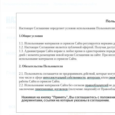
Пользовательское соглашение
Правила поведения на сайте
8 августа, суббота, 15:20
Предупр
Поль
Погода:
0°C, ночью 0°C
Настоящее Соглашение определяет условия использования Пользователям
Этот сайт использует сервис веб-аналитики Яндекс Метрика, пр
(далее — Яндекс).
1.Общие условия
РЕГИСТРАЦИЯ
ВО
Сервис Яндекс Метрика использует технологию “cookie” — неб
пользовательской активности.
1.1. Использование материалов и сервисов Сайта регулируется нормами 
1.2. Настоящее Соглашение является публичной офертой. Получая досту
Собранная при помощи cookie информация не может идентифици
1.3. Администрация Сайта вправе в любое время в одностороннем порядк
использовании вами данного сайта, собранная при помощи cooki
НОВОСТИ
СТАТЬИ
ОБЪЯВЛЕНИЯ
ВЕБКАМЕРЫ
ЕЩ
Яндекс будет обрабатывать эту информацию в интересах владель
дней с момента размещения новой версии Соглашения на сайте. При несог
активности на сайте. Яндекс обрабатывает эту информацию в п
использование материалов и сервисов Сайта.
Вы можете отказаться от использования cookies, выбрав соотв
2. Обязательства Пользователя
https://yandex.ru/support/metrika/general/opt-out.html Однако эт
//
Главная
ТВ-программа
2.1. Пользователь соглашается не предпринимать действий, которые мог
Нажимая на кнопку "Принять", Вы соглашаетесь на обработк
том числе в сфере
интеллектуальной собственности
,
авторских
и/или
смеж
работы Сайта и сервисов Сайта.
2.2. Использование материалов Сайта без согласия
правообладателей
не д
ПН
ВТ
СР
ЧТ
заключение
лицензионных договоров
(получение лицензий) от Правообла
07 января
08 января
09 января
11
10 января
2.3. При
цитировании
материалов Сайта, включая охраняемые авторские пр
2.4. Комментарии и иные записи Пользователя на Сайте не должны вступ
Нажимая на кнопку "Принять", Вы соглашаетесь с положен
морали и нравственности.
документами, ссылки на которые указаны в соглашении.
Все
Сериалы
Фильм
2.5. Пользователь предупрежден о том, что Администрация Сайта не несе
ВСЕ КАНАЛЫ
содержаться на сайте.
2.6. Пользователь согласен с тем, что Администрация Сайта не несет от
ТВ-ЦЕНТР
11:50
Чисто