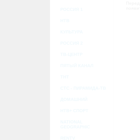
возможными или возникшими потерями и
Перед
услугами, доступными на или полученными
появи
РОССИЯ 1
информацию или ссылки на внешние ресу
2.7. Пользователь принимает положение о 
Администрация Сайта не несет какой-либо 
НТВ
3. Прочие условия
КУЛЬТУРА
3.1. Все возможные споры, вытекающие и
Федерации.
РОССИЯ 2
3.2. Ничто в Соглашении не может поним
совместной деятельности, отношений лич
3.3. Признание судом какого-либо полож
ТВ-ЦЕНТР
Соглашения.
3.4. Бездействие со стороны Администра
ПЯТЫЙ КАНАЛ
позднее соответствующие действия в защи
ТНТ
Политика конфиденциальности и со
СТС - ПИРАМИДА-ТВ
ДОМАШНИЙ
НТВ+ СПОРТ
NATIONAL
GEOGRAPHIC
RENTV