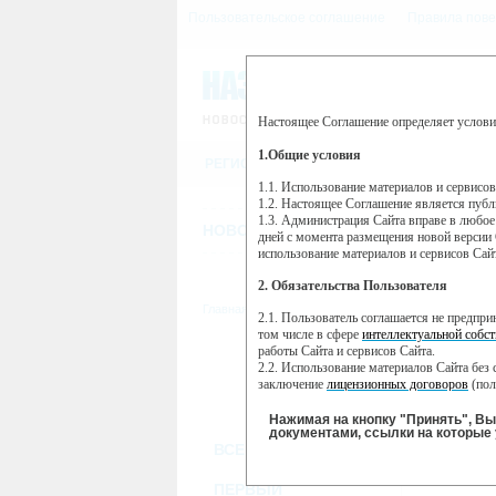
Пользовательское соглашение
Правила пове
Настоящее Соглашение определяет услови
Этот сайт использует сервис веб-ан
(далее — Яндекс).
1.Общие условия
РЕГИСТРАЦИЯ
Сервис Яндекс Метрика использует 
пользовательской активности.
1.1. Использование материалов и сервисо
1.2. Настоящее Соглашение является пуб
Собранная при помощи cookie инфор
1.3. Администрация Сайта вправе в любое
использовании вами данного сайта, 
НОВОСТИ
СТАТЬИ
ОБЪЯВЛЕНИ
Яндекс будет обрабатывать эту инфо
дней с момента размещения новой версии 
активности на сайте. Яндекс обраба
использование материалов и сервисов Сай
Вы можете отказаться от использова
2. Обязательства Пользователя
https://yandex.ru/support/metrika/gen
Главная
//
ТВ-программа
2.1. Пользователь соглашается не предпр
Нажимая на кнопку "Принять", Вы
том числе в сфере
интеллектуальной собст
работы Сайта и сервисов Сайта.
ПН
ВТ
2.2. Использование материалов Сайта без 
07 января
09
08 января
заключение
лицензионных договоров
(пол
2.3. При
цитировании
материалов Сайта, в
2.4. Комментарии и иные записи Пользова
Нажимая на кнопку "Принять", В
морали и нравственности.
документами, ссылки на которые 
ВСЕ КАНАЛЫ
2.5. Пользователь предупрежден о том, чт
содержаться на сайте.
2.6. Пользователь согласен с тем, что Ад
ПЕРВЫЙ