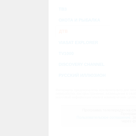
ТВ3
ОХОТА И РЫБАЛКА
ДТВ
VIASAT EXPLORER
TV1000
DISCOVERY CHANNEL
РУССКИЙ ИЛЛЮЗИОН
Материалы предназначены исключительно для личн
переработка, распространение, размещение в своб
массовой информации и/или в коммерческих целях
Программа телепередач на сле
Програм
Пользовательское соглашение.
За
через ф