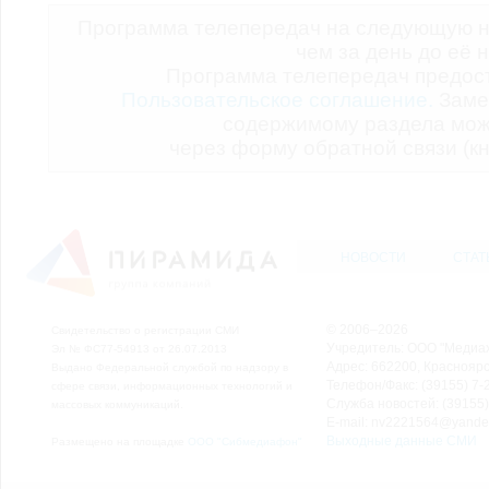
Программа телепередач на следующую н
чем за день до её 
Программа телепередач предо
Пользовательское соглашение.
Заме
содержимому раздела мож
через форму обратной связи (кн
НОВОСТИ
СТАТ
© 2006–2026
Свидетельство о регистрации СМИ
Учредитель: ООО "Медиа
Эл № ФС77-54913 от 26.07.2013
Адрес: 662200, Красноярск
Выдано Федеральной службой по надзору в
Телефон/Факс: (39155) 7-2
сфере связи, информационных технологий и
Служба новостей: (39155)
массовых коммуникаций.
E-mail: nv2221564@yande
Выходные данные СМИ
Размещено на площадке
ООО "Сибмедиафон"