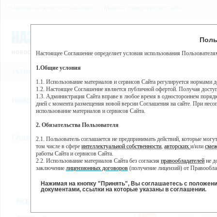
Пользовательское соглашение
Правила поведения на сайте
9 августа, воскресенье, 
Предупр
Поль
Погода:
0°C, ночью 0°C
Настоящее Соглашение определяет условия использования Пользователям
Этот сайт использует сервис веб-аналитики Яндекс Метрика, пр
(далее — Яндекс).
1.Общие условия
РЕГИСТРАЦИЯ
ВО
Сервис Яндекс Метрика использует технологию “cookie” — неб
пользовательской активности.
1.1. Использование материалов и сервисов Сайта регулируется нормами 
1.2. Настоящее Соглашение является публичной офертой. Получая досту
Собранная при помощи cookie информация не может идентифици
1.3. Администрация Сайта вправе в любое время в одностороннем порядк
использовании вами данного сайта, собранная при помощи cooki
НОВОСТИ
СТАТЬИ
ОБЪЯВЛЕНИЯ
ВЕБКАМЕРЫ
ЕЩ
Яндекс будет обрабатывать эту информацию в интересах владель
дней с момента размещения новой версии Соглашения на сайте. При несог
активности на сайте. Яндекс обрабатывает эту информацию в п
использование материалов и сервисов Сайта.
Вы можете отказаться от использования cookies, выбрав соотв
2. Обязательства Пользователя
https://yandex.ru/support/metrika/general/opt-out.html Однако эт
//
Главная
ТВ-программа
2.1. Пользователь соглашается не предпринимать действий, которые мог
Нажимая на кнопку "Принять", Вы соглашаетесь на обработк
том числе в сфере
интеллектуальной собственности
,
авторских
и/или
смеж
работы Сайта и сервисов Сайта.
2.2. Использование материалов Сайта без согласия
правообладателей
не д
ПН
ВТ
СР
ЧТ
заключение
лицензионных договоров
(получение лицензий) от Правообла
28 января
29 января
30 января
31 января
01 
2.3. При
цитировании
материалов Сайта, включая охраняемые авторские пр
2.4. Комментарии и иные записи Пользователя на Сайте не должны вступ
Нажимая на кнопку "Принять", Вы соглашаетесь с положен
морали и нравственности.
документами, ссылки на которые указаны в соглашении.
Все
Сериалы
Фильм
2.5. Пользователь предупрежден о том, что Администрация Сайта не несе
ВСЕ КАНАЛЫ
содержаться на сайте.
2.6. Пользователь согласен с тем, что Администрация Сайта не несет от
TV1000
11:10
Из 13 