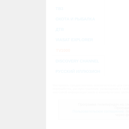
ТВ3
ОХОТА И РЫБАЛКА
ДТВ
VIASAT EXPLORER
TV1000
DISCOVERY CHANNEL
РУССКИЙ ИЛЛЮЗИОН
Материалы предназначены исключительно для личн
переработка, распространение, размещение в своб
массовой информации и/или в коммерческих целях
Программа телепередач на сле
Програм
Пользовательское соглашение.
За
через ф