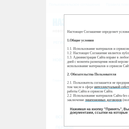
Пользовательское соглашение
Правила пове
Настоящее Соглашение определяет услови
Этот сайт использует сервис веб-ан
(далее — Яндекс).
1.Общие условия
РЕГИСТРАЦИЯ
Сервис Яндекс Метрика использует 
пользовательской активности.
1.1. Использование материалов и сервисо
1.2. Настоящее Соглашение является пуб
Собранная при помощи cookie инфор
1.3. Администрация Сайта вправе в любое
использовании вами данного сайта, 
НОВОСТИ
СТАТЬИ
ОБЪЯВЛЕНИ
Яндекс будет обрабатывать эту инфо
дней с момента размещения новой версии 
активности на сайте. Яндекс обраба
использование материалов и сервисов Сай
Вы можете отказаться от использова
2. Обязательства Пользователя
https://yandex.ru/support/metrika/gen
Главная
//
ТВ-программа
2.1. Пользователь соглашается не предпр
Нажимая на кнопку "Принять", Вы
том числе в сфере
интеллектуальной собст
работы Сайта и сервисов Сайта.
ПН
ВТ
2.2. Использование материалов Сайта без 
28 января
29 января
30
заключение
лицензионных договоров
(пол
2.3. При
цитировании
материалов Сайта, в
2.4. Комментарии и иные записи Пользова
Нажимая на кнопку "Принять", В
морали и нравственности.
документами, ссылки на которые 
ВСЕ КАНАЛЫ
2.5. Пользователь предупрежден о том, чт
содержаться на сайте.
T
2.6. Пользователь согласен с тем, что Ад
ПЕРВЫЙ