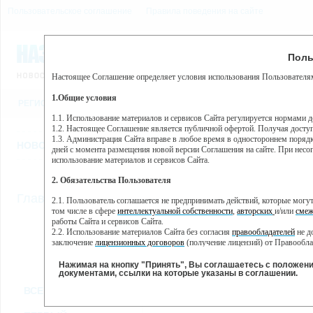
Пользовательское соглашение
Правила поведения на сайте
9 августа, воскресенье, 7
Предупр
Поль
Погода:
0°C, ночью 0°C
Настоящее Соглашение определяет условия использования Пользователям
Этот сайт использует сервис веб-аналитики Яндекс Метрика, пр
(далее — Яндекс).
1.Общие условия
РЕГИСТРАЦИЯ
ВО
Сервис Яндекс Метрика использует технологию “cookie” — неб
пользовательской активности.
1.1. Использование материалов и сервисов Сайта регулируется нормами 
1.2. Настоящее Соглашение является публичной офертой. Получая досту
Собранная при помощи cookie информация не может идентифици
1.3. Администрация Сайта вправе в любое время в одностороннем порядк
использовании вами данного сайта, собранная при помощи cooki
НОВОСТИ
СТАТЬИ
ОБЪЯВЛЕНИЯ
ВЕБКАМЕРЫ
ЕЩ
Яндекс будет обрабатывать эту информацию в интересах владель
дней с момента размещения новой версии Соглашения на сайте. При несог
активности на сайте. Яндекс обрабатывает эту информацию в п
использование материалов и сервисов Сайта.
Вы можете отказаться от использования cookies, выбрав соотв
2. Обязательства Пользователя
https://yandex.ru/support/metrika/general/opt-out.html Однако эт
//
Главная
ТВ-программа
2.1. Пользователь соглашается не предпринимать действий, которые мог
Нажимая на кнопку "Принять", Вы соглашаетесь на обработк
том числе в сфере
интеллектуальной собственности
,
авторских
и/или
смеж
работы Сайта и сервисов Сайта.
2.2. Использование материалов Сайта без согласия
правообладателей
не д
ПН
ВТ
СР
ЧТ
заключение
лицензионных договоров
(получение лицензий) от Правообла
28 января
29 января
30 января
31 января
01 
2.3. При
цитировании
материалов Сайта, включая охраняемые авторские пр
2.4. Комментарии и иные записи Пользователя на Сайте не должны вступ
Нажимая на кнопку "Принять", Вы соглашаетесь с положен
морали и нравственности.
документами, ссылки на которые указаны в соглашении.
Все
Сериалы
Фильм
2.5. Пользователь предупрежден о том, что Администрация Сайта не несе
ВСЕ КАНАЛЫ
содержаться на сайте.
2.6. Пользователь согласен с тем, что Администрация Сайта не несет от