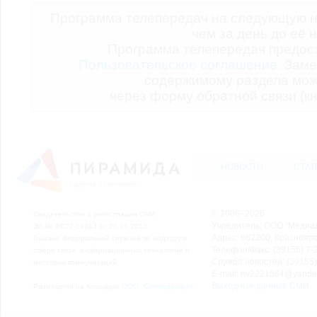
Программа телепередач на следующую н
чем за день до её 
Программа телепередач предо
Пользовательское соглашение.
Заме
содержимому раздела мож
через форму обратной связи (кн
НОВОСТИ
СТАТ
© 2006–2026
Свидетельство о регистрации СМИ
Учредитель: ООО "Медиа
Эл № ФС77-54913 от 26.07.2013
Адрес: 662200, Красноярск
Выдано Федеральной службой по надзору в
Телефон/Факс: (39155) 7-2
сфере связи, информационных технологий и
Служба новостей: (39155)
массовых коммуникаций.
E-mail: nv2221564@yande
Выходные данные СМИ
Размещено на площадке
ООО "Сибмедиафон"