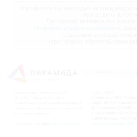
Программа телепередач на следующую н
чем за день до её 
Программа телепередач предо
Пользовательское соглашение.
Заме
содержимому раздела мож
через форму обратной связи (кн
НОВОСТИ
СТАТ
© 2006–2026
Свидетельство о регистрации СМИ
Учредитель: ООО "Медиа
Эл № ФС77-54913 от 26.07.2013
Адрес: 662200, Красноярск
Выдано Федеральной службой по надзору в
Телефон/Факс: (39155) 7-2
сфере связи, информационных технологий и
Служба новостей: (39155)
массовых коммуникаций.
E-mail: nv2221564@yande
Выходные данные СМИ
Размещено на площадке
ООО "Сибмедиафон"