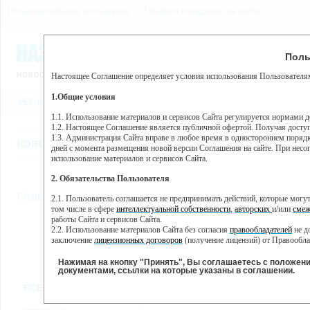
Пользовательское соглашение
Правила поведения на сайте
9 августа, воскресенье, 
Предупр
Поль
Погода:
0°C, ночью 0°C
Настоящее Соглашение определяет условия использования Пользователям
Этот сайт использует сервис веб-аналитики Яндекс Метрика, пр
(далее — Яндекс).
1.Общие условия
РЕГИСТРАЦИЯ
ВО
Сервис Яндекс Метрика использует технологию “cookie” — неб
пользовательской активности.
1.1. Использование материалов и сервисов Сайта регулируется нормами 
1.2. Настоящее Соглашение является публичной офертой. Получая досту
Собранная при помощи cookie информация не может идентифици
1.3. Администрация Сайта вправе в любое время в одностороннем порядк
использовании вами данного сайта, собранная при помощи cooki
НОВОСТИ
СТАТЬИ
ОБЪЯВЛЕНИЯ
ВЕБКАМЕРЫ
ЕЩ
Яндекс будет обрабатывать эту информацию в интересах владель
дней с момента размещения новой версии Соглашения на сайте. При несог
активности на сайте. Яндекс обрабатывает эту информацию в п
использование материалов и сервисов Сайта.
Вы можете отказаться от использования cookies, выбрав соотв
2. Обязательства Пользователя
https://yandex.ru/support/metrika/general/opt-out.html Однако эт
//
Главная
ТВ-программа
2.1. Пользователь соглашается не предпринимать действий, которые мог
Нажимая на кнопку "Принять", Вы соглашаетесь на обработк
том числе в сфере
интеллектуальной собственности
,
авторских
и/или
смеж
работы Сайта и сервисов Сайта.
2.2. Использование материалов Сайта без согласия
правообладателей
не д
ПН
ВТ
СР
ЧТ
заключение
лицензионных договоров
(получение лицензий) от Правообла
28 января
29 января
30 января
31 января
01 
2.3. При
цитировании
материалов Сайта, включая охраняемые авторские пр
2.4. Комментарии и иные записи Пользователя на Сайте не должны вступ
Нажимая на кнопку "Принять", Вы соглашаетесь с положен
морали и нравственности.
документами, ссылки на которые указаны в соглашении.
Все
Сериалы
Фильм
2.5. Пользователь предупрежден о том, что Администрация Сайта не несе
ВСЕ КАНАЛЫ
содержаться на сайте.
2.6. Пользователь согласен с тем, что Администрация Сайта не несет от