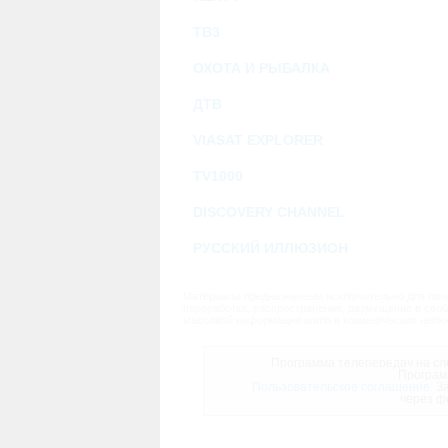
ТВ3
ОХОТА И РЫБАЛКА
ДТВ
VIASAT EXPLORER
TV1000
DISCOVERY CHANNEL
РУССКИЙ ИЛЛЮЗИОН
Материалы предназначены исключительно для личн
переработка, распространение, размещение в своб
массовой информации и/или в коммерческих целях
Программа телепередач на сле
Програм
Пользовательское соглашение.
За
через ф