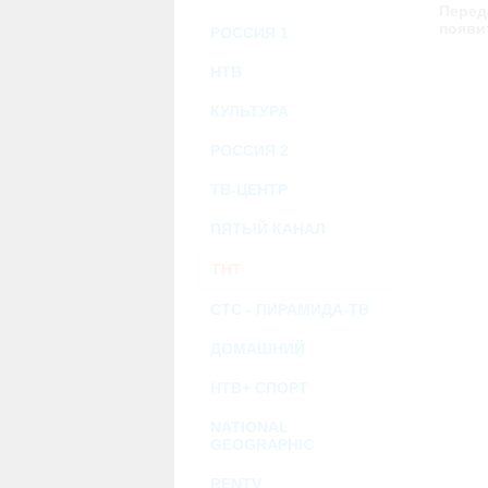
возможными или возникшими потерями и
Перед
услугами, доступными на или полученными
появи
РОССИЯ 1
информацию или ссылки на внешние ресу
2.7. Пользователь принимает положение о 
Администрация Сайта не несет какой-либо 
НТВ
3. Прочие условия
КУЛЬТУРА
3.1. Все возможные споры, вытекающие и
Федерации.
РОССИЯ 2
3.2. Ничто в Соглашении не может поним
совместной деятельности, отношений лич
3.3. Признание судом какого-либо полож
ТВ-ЦЕНТР
Соглашения.
3.4. Бездействие со стороны Администра
ПЯТЫЙ КАНАЛ
позднее соответствующие действия в защи
ТНТ
Политика конфиденциальности и со
СТС - ПИРАМИДА-ТВ
ДОМАШНИЙ
НТВ+ СПОРТ
NATIONAL
GEOGRAPHIC
RENTV