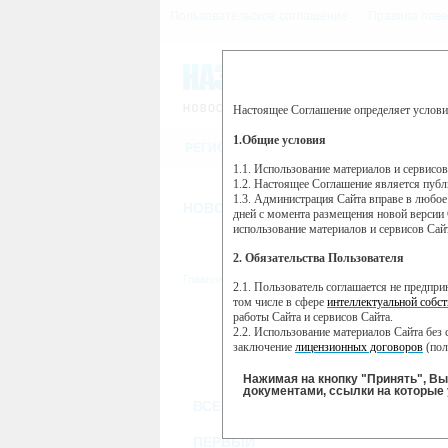
Пользовательское соглашение
Правила пове
Настоящее Соглашение определяет услови
Этот сайт использует сервис веб-ан
(далее — Яндекс).
1.Общие условия
РЕГИСТРАЦИЯ
Сервис Яндекс Метрика использует 
пользовательской активности.
1.1. Использование материалов и сервисо
1.2. Настоящее Соглашение является пуб
Собранная при помощи cookie инфор
1.3. Администрация Сайта вправе в любое
использовании вами данного сайта, 
НОВОСТИ
СТАТЬИ
ОБЪЯВЛЕНИ
Яндекс будет обрабатывать эту инфо
дней с момента размещения новой версии 
активности на сайте. Яндекс обраба
использование материалов и сервисов Сай
Вы можете отказаться от использова
2. Обязательства Пользователя
https://yandex.ru/support/metrika/gen
Главная
//
ТВ-программа
2.1. Пользователь соглашается не предпр
Нажимая на кнопку "Принять", Вы
том числе в сфере
интеллектуальной собст
работы Сайта и сервисов Сайта.
ПН
ВТ
2.2. Использование материалов Сайта без 
07 января
08 января
09
заключение
лицензионных договоров
(пол
2.3. При
цитировании
материалов Сайта, в
2.4. Комментарии и иные записи Пользова
Нажимая на кнопку "Принять", В
морали и нравственности.
документами, ссылки на которые 
ВСЕ КАНАЛЫ
2.5. Пользователь предупрежден о том, чт
содержаться на сайте.
2.6. Пользователь согласен с тем, что Ад
ПЕРВЫЙ