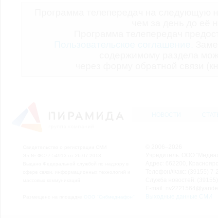
Программа телепередач на следующую н
чем за день до её 
Программа телепередач предо
Пользовательское соглашение.
Заме
содержимому раздела мож
через форму обратной связи (кн
НОВОСТИ
СТАТ
© 2006–2026
Свидетельство о регистрации СМИ
Учредитель: ООО "Медиа
Эл № ФС77-54913 от 26.07.2013
Адрес: 662200, Красноярск
Выдано Федеральной службой по надзору в
Телефон/Факс: (39155) 7-2
сфере связи, информационных технологий и
Служба новостей: (39155)
массовых коммуникаций.
E-mail: nv2221564@yande
Выходные данные СМИ
Размещено на площадке
ООО "Сибмедиафон"