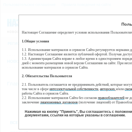
Пользовательское соглашение
Правила поведения на сайте
9 августа, воскресенье, 1
Предупр
Поль
Погода:
0°C, ночью 0°C
Настоящее Соглашение определяет условия использования Пользователям
Этот сайт использует сервис веб-аналитики Яндекс Метрика, пр
(далее — Яндекс).
1.Общие условия
РЕГИСТРАЦИЯ
ВО
Сервис Яндекс Метрика использует технологию “cookie” — неб
пользовательской активности.
1.1. Использование материалов и сервисов Сайта регулируется нормами 
1.2. Настоящее Соглашение является публичной офертой. Получая досту
Собранная при помощи cookie информация не может идентифици
1.3. Администрация Сайта вправе в любое время в одностороннем порядк
использовании вами данного сайта, собранная при помощи cooki
НОВОСТИ
СТАТЬИ
ОБЪЯВЛЕНИЯ
ВЕБКАМЕРЫ
ЕЩ
Яндекс будет обрабатывать эту информацию в интересах владель
дней с момента размещения новой версии Соглашения на сайте. При несог
активности на сайте. Яндекс обрабатывает эту информацию в п
использование материалов и сервисов Сайта.
Вы можете отказаться от использования cookies, выбрав соотв
2. Обязательства Пользователя
https://yandex.ru/support/metrika/general/opt-out.html Однако эт
//
Главная
ТВ-программа
2.1. Пользователь соглашается не предпринимать действий, которые мог
Нажимая на кнопку "Принять", Вы соглашаетесь на обработк
том числе в сфере
интеллектуальной собственности
,
авторских
и/или
смеж
работы Сайта и сервисов Сайта.
2.2. Использование материалов Сайта без согласия
правообладателей
не д
ПН
ВТ
СР
ЧТ
заключение
лицензионных договоров
(получение лицензий) от Правообла
07 января
08 января
09 января
11
10 января
2.3. При
цитировании
материалов Сайта, включая охраняемые авторские пр
2.4. Комментарии и иные записи Пользователя на Сайте не должны вступ
Нажимая на кнопку "Принять", Вы соглашаетесь с положен
морали и нравственности.
документами, ссылки на которые указаны в соглашении.
Все
Сериалы
Фильм
2.5. Пользователь предупрежден о том, что Администрация Сайта не несе
ВСЕ КАНАЛЫ
содержаться на сайте.
2.6. Пользователь согласен с тем, что Администрация Сайта не несет от