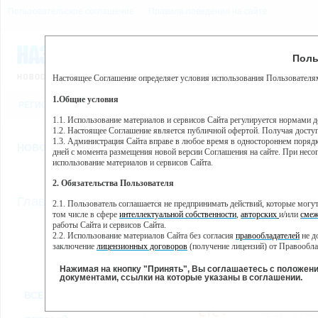
Пользовательское соглашение
Правила поведения на сайте
10 августа, понедельник,
Предупр
Поль
Погода:
0°C, ночью 0°C
Настоящее Соглашение определяет условия использования Пользователям
Этот сайт использует сервис веб-аналитики Яндекс Метрика, пр
(далее — Яндекс).
1.Общие условия
РЕГИСТРАЦИЯ
ВО
Сервис Яндекс Метрика использует технологию “cookie” — неб
пользовательской активности.
1.1. Использование материалов и сервисов Сайта регулируется нормами 
1.2. Настоящее Соглашение является публичной офертой. Получая досту
Собранная при помощи cookie информация не может идентифици
1.3. Администрация Сайта вправе в любое время в одностороннем порядк
использовании вами данного сайта, собранная при помощи cooki
НОВОСТИ
СТАТЬИ
ОБЪЯВЛЕНИЯ
ВЕБКАМЕРЫ
ЕЩ
Яндекс будет обрабатывать эту информацию в интересах владель
дней с момента размещения новой версии Соглашения на сайте. При несог
активности на сайте. Яндекс обрабатывает эту информацию в п
использование материалов и сервисов Сайта.
Вы можете отказаться от использования cookies, выбрав соотв
2. Обязательства Пользователя
https://yandex.ru/support/metrika/general/opt-out.html Однако эт
//
Главная
ТВ-программа
2.1. Пользователь соглашается не предпринимать действий, которые мог
Нажимая на кнопку "Принять", Вы соглашаетесь на обработк
том числе в сфере
интеллектуальной собственности
,
авторских
и/или
смеж
работы Сайта и сервисов Сайта.
2.2. Использование материалов Сайта без согласия
правообладателей
не д
ПН
ВТ
СР
ЧТ
заключение
лицензионных договоров
(получение лицензий) от Правообла
21 января
22 января
23 января
25
24 января
2.3. При
цитировании
материалов Сайта, включая охраняемые авторские пр
2.4. Комментарии и иные записи Пользователя на Сайте не должны вступ
Нажимая на кнопку "Принять", Вы соглашаетесь с положен
морали и нравственности.
документами, ссылки на которые указаны в соглашении.
Все
Сериалы
Фильм
2.5. Пользователь предупрежден о том, что Администрация Сайта не несе
ВСЕ КАНАЛЫ
содержаться на сайте.
2.6. Пользователь согласен с тем, что Администрация Сайта не несет от
СТС -
06:40
Семей