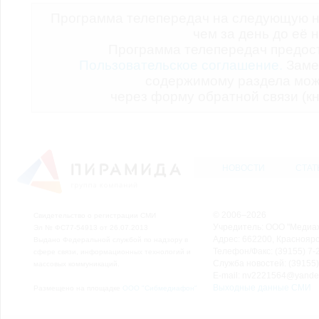
Программа телепередач на следующую н
чем за день до её 
Программа телепередач предо
Пользовательское соглашение.
Заме
содержимому раздела мож
через форму обратной связи (кн
НОВОСТИ
СТАТ
© 2006–2026
Свидетельство о регистрации СМИ
Учредитель: ООО "Медиа
Эл № ФС77-54913 от 26.07.2013
Адрес: 662200, Красноярск
Выдано Федеральной службой по надзору в
Телефон/Факс: (39155) 7-2
сфере связи, информационных технологий и
Служба новостей: (39155)
массовых коммуникаций.
E-mail: nv2221564@yande
Выходные данные СМИ
Размещено на площадке
ООО "Сибмедиафон"