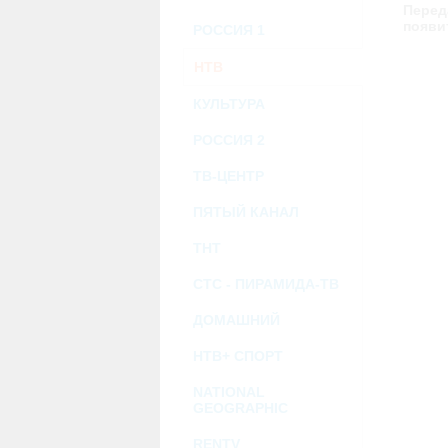
возможными или возникшими потерями и
Перед
услугами, доступными на или полученными
появи
РОССИЯ 1
информацию или ссылки на внешние ресу
2.7. Пользователь принимает положение о 
Администрация Сайта не несет какой-либо 
НТВ
3. Прочие условия
КУЛЬТУРА
3.1. Все возможные споры, вытекающие и
Федерации.
3.2. Ничто в Соглашении не может поним
РОССИЯ 2
совместной деятельности, отношений лич
3.3. Признание судом какого-либо полож
ТВ-ЦЕНТР
Соглашения.
3.4. Бездействие со стороны Администра
ПЯТЫЙ КАНАЛ
позднее соответствующие действия в защи
ТНТ
Политика конфиденциальности и со
СТС - ПИРАМИДА-ТВ
ДОМАШНИЙ
НТВ+ СПОРТ
NATIONAL
GEOGRAPHIC
RENTV