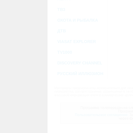
ТВ3
ОХОТА И РЫБАЛКА
ДТВ
VIASAT EXPLORER
TV1000
DISCOVERY CHANNEL
РУССКИЙ ИЛЛЮЗИОН
Материалы предназначены исключительно для личн
переработка, распространение, размещение в своб
массовой информации и/или в коммерческих целях
Программа телепередач на сле
Програм
Пользовательское соглашение.
За
через ф