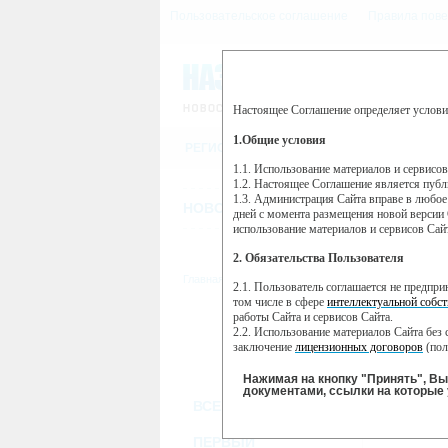
Пользовательское соглашение
Правила пове
Настоящее Соглашение определяет услови
Этот сайт использует сервис веб-ан
(далее — Яндекс).
1.Общие условия
РЕГИСТРАЦИЯ
Сервис Яндекс Метрика использует 
пользовательской активности.
1.1. Использование материалов и сервисо
1.2. Настоящее Соглашение является пуб
Собранная при помощи cookie инфор
1.3. Администрация Сайта вправе в любое
использовании вами данного сайта, 
НОВОСТИ
СТАТЬИ
ОБЪЯВЛЕНИ
Яндекс будет обрабатывать эту инфо
дней с момента размещения новой версии 
активности на сайте. Яндекс обраба
использование материалов и сервисов Сай
Вы можете отказаться от использова
2. Обязательства Пользователя
https://yandex.ru/support/metrika/gen
Главная
//
ТВ-программа
2.1. Пользователь соглашается не предпр
Нажимая на кнопку "Принять", Вы
том числе в сфере
интеллектуальной собст
работы Сайта и сервисов Сайта.
ПН
ВТ
2.2. Использование материалов Сайта без 
21 января
22 января
23
заключение
лицензионных договоров
(пол
2.3. При
цитировании
материалов Сайта, в
2.4. Комментарии и иные записи Пользова
Нажимая на кнопку "Принять", В
морали и нравственности.
документами, ссылки на которые 
ВСЕ КАНАЛЫ
2.5. Пользователь предупрежден о том, чт
содержаться на сайте.
2.6. Пользователь согласен с тем, что Ад
ПЕРВЫЙ