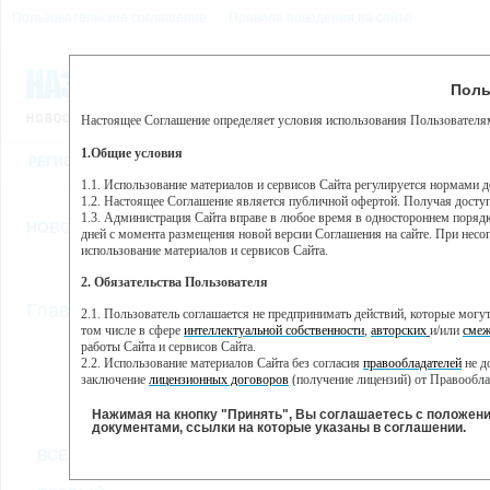
Пользовательское соглашение
Правила поведения на сайте
9 августа, воскресенье, 
Предупр
Поль
Погода:
0°C, ночью 0°C
Настоящее Соглашение определяет условия использования Пользователям
Этот сайт использует сервис веб-аналитики Яндекс Метрика, пр
(далее — Яндекс).
1.Общие условия
РЕГИСТРАЦИЯ
ВО
Сервис Яндекс Метрика использует технологию “cookie” — неб
пользовательской активности.
1.1. Использование материалов и сервисов Сайта регулируется нормами 
1.2. Настоящее Соглашение является публичной офертой. Получая досту
Собранная при помощи cookie информация не может идентифици
1.3. Администрация Сайта вправе в любое время в одностороннем порядк
использовании вами данного сайта, собранная при помощи cooki
НОВОСТИ
СТАТЬИ
ОБЪЯВЛЕНИЯ
ВЕБКАМЕРЫ
ЕЩ
Яндекс будет обрабатывать эту информацию в интересах владель
дней с момента размещения новой версии Соглашения на сайте. При несог
активности на сайте. Яндекс обрабатывает эту информацию в п
использование материалов и сервисов Сайта.
Вы можете отказаться от использования cookies, выбрав соотв
2. Обязательства Пользователя
https://yandex.ru/support/metrika/general/opt-out.html Однако эт
//
Главная
ТВ-программа
2.1. Пользователь соглашается не предпринимать действий, которые мог
Нажимая на кнопку "Принять", Вы соглашаетесь на обработк
том числе в сфере
интеллектуальной собственности
,
авторских
и/или
смеж
работы Сайта и сервисов Сайта.
2.2. Использование материалов Сайта без согласия
правообладателей
не д
ПН
ВТ
СР
ЧТ
заключение
лицензионных договоров
(получение лицензий) от Правообла
21 января
22 января
23 января
25
24 января
2.3. При
цитировании
материалов Сайта, включая охраняемые авторские пр
2.4. Комментарии и иные записи Пользователя на Сайте не должны вступ
Нажимая на кнопку "Принять", Вы соглашаетесь с положен
морали и нравственности.
документами, ссылки на которые указаны в соглашении.
Все
Сериалы
Фильм
2.5. Пользователь предупрежден о том, что Администрация Сайта не несе
ВСЕ КАНАЛЫ
содержаться на сайте.
2.6. Пользователь согласен с тем, что Администрация Сайта не несет от