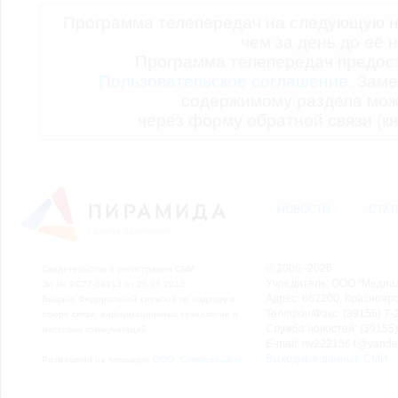
Программа телепередач на следующую н
чем за день до её 
Программа телепередач предо
Пользовательское соглашение.
Заме
содержимому раздела мож
через форму обратной связи (кн
НОВОСТИ
СТАТ
© 2006–2026
Свидетельство о регистрации СМИ
Учредитель: ООО "Медиа
Эл № ФС77-54913 от 26.07.2013
Адрес: 662200, Красноярск
Выдано Федеральной службой по надзору в
Телефон/Факс: (39155) 7-2
сфере связи, информационных технологий и
Служба новостей: (39155)
массовых коммуникаций.
E-mail: nv2221564@yande
Выходные данные СМИ
Размещено на площадке
ООО "Сибмедиафон"