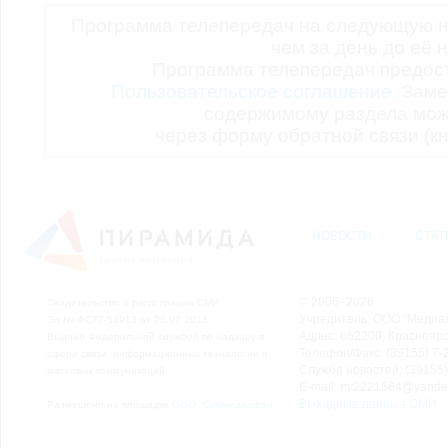
Программа телепередач на следующую н
чем за день до её 
Программа телепередач предо
Пользовательское соглашение.
Заме
содержимому раздела мож
через форму обратной связи (кн
НОВОСТИ
СТАТ
© 2006–2026
Свидетельство о регистрации СМИ
Учредитель: ООО "Медиа
Эл № ФС77-54913 от 26.07.2013
Адрес: 662200, Красноярск
Выдано Федеральной службой по надзору в
Телефон/Факс: (39155) 7-2
сфере связи, информационных технологий и
Служба новостей: (39155)
массовых коммуникаций.
E-mail: nv2221564@yande
Выходные данные СМИ
Размещено на площадке
ООО "Сибмедиафон"