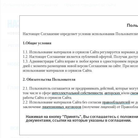
Пользовательское соглашение
Правила поведения на сайте
7 августа, пятница, 23:08
Предупр
Поль
Погода:
0°C, ночью 0°C
Настоящее Соглашение определяет условия использования Пользователям
Этот сайт использует сервис веб-аналитики Яндекс Метрика, пр
(далее — Яндекс).
1.Общие условия
РЕГИСТРАЦИЯ
ВО
Сервис Яндекс Метрика использует технологию “cookie” — неб
пользовательской активности.
1.1. Использование материалов и сервисов Сайта регулируется нормами 
1.2. Настоящее Соглашение является публичной офертой. Получая досту
Собранная при помощи cookie информация не может идентифици
1.3. Администрация Сайта вправе в любое время в одностороннем порядк
использовании вами данного сайта, собранная при помощи cooki
НОВОСТИ
СТАТЬИ
ОБЪЯВЛЕНИЯ
ВЕБКАМЕРЫ
ЕЩ
Яндекс будет обрабатывать эту информацию в интересах владель
дней с момента размещения новой версии Соглашения на сайте. При несог
активности на сайте. Яндекс обрабатывает эту информацию в п
использование материалов и сервисов Сайта.
Вы можете отказаться от использования cookies, выбрав соотв
2. Обязательства Пользователя
https://yandex.ru/support/metrika/general/opt-out.html Однако эт
//
Главная
ТВ-программа
2.1. Пользователь соглашается не предпринимать действий, которые мог
Нажимая на кнопку "Принять", Вы соглашаетесь на обработк
том числе в сфере
интеллектуальной собственности
,
авторских
и/или
смеж
работы Сайта и сервисов Сайта.
2.2. Использование материалов Сайта без согласия
правообладателей
не д
ВТ
СР
ЧТ
ПН
заключение
лицензионных договоров
(получение лицензий) от Правообла
31 мая
01 июня
02 июня
0
30 мая
2.3. При
цитировании
материалов Сайта, включая охраняемые авторские пр
2.4. Комментарии и иные записи Пользователя на Сайте не должны вступ
Нажимая на кнопку "Принять", Вы соглашаетесь с положен
морали и нравственности.
документами, ссылки на которые указаны в соглашении.
Все
Сериалы
Фильм
2.5. Пользователь предупрежден о том, что Администрация Сайта не несе
ВСЕ КАНАЛЫ
содержаться на сайте.
2.6. Пользователь согласен с тем, что Администрация Сайта не несет от