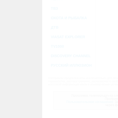
ТВ3
ОХОТА И РЫБАЛКА
ДТВ
VIASAT EXPLORER
TV1000
DISCOVERY CHANNEL
РУССКИЙ ИЛЛЮЗИОН
Материалы предназначены исключительно для личн
переработка, распространение, размещение в своб
массовой информации и/или в коммерческих целях
Программа телепередач на сле
Програм
Пользовательское соглашение.
За
через ф