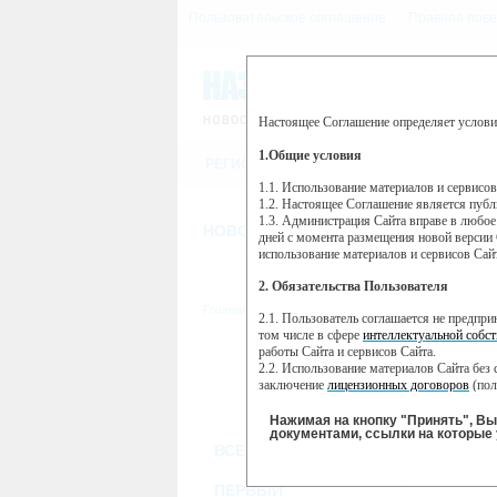
Пользовательское соглашение
Правила пове
Настоящее Соглашение определяет услови
Этот сайт использует сервис веб-ан
(далее — Яндекс).
1.Общие условия
РЕГИСТРАЦИЯ
Сервис Яндекс Метрика использует 
пользовательской активности.
1.1. Использование материалов и сервисо
1.2. Настоящее Соглашение является пуб
Собранная при помощи cookie инфор
1.3. Администрация Сайта вправе в любое
использовании вами данного сайта, 
НОВОСТИ
СТАТЬИ
ОБЪЯВЛЕНИ
Яндекс будет обрабатывать эту инфо
дней с момента размещения новой версии 
активности на сайте. Яндекс обраба
использование материалов и сервисов Сай
Вы можете отказаться от использова
2. Обязательства Пользователя
https://yandex.ru/support/metrika/gen
Главная
//
ТВ-программа
2.1. Пользователь соглашается не предпр
Нажимая на кнопку "Принять", Вы
том числе в сфере
интеллектуальной собст
работы Сайта и сервисов Сайта.
ВТ
ПН
2.2. Использование материалов Сайта без 
31 мая
0
30 мая
заключение
лицензионных договоров
(пол
2.3. При
цитировании
материалов Сайта, в
2.4. Комментарии и иные записи Пользова
Нажимая на кнопку "Принять", В
морали и нравственности.
документами, ссылки на которые 
ВСЕ КАНАЛЫ
2.5. Пользователь предупрежден о том, чт
содержаться на сайте.
2.6. Пользователь согласен с тем, что Ад
ПЕРВЫЙ