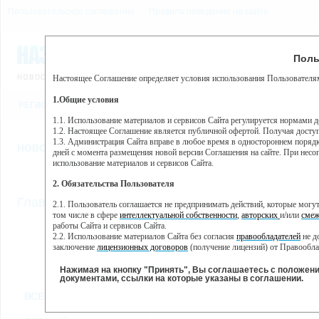
Пользовательское соглашение
Правила поведения на сайте
9 августа, воскресенье, 1
Предупр
Поль
Погода:
0°C, ночью 0°C
Настоящее Соглашение определяет условия использования Пользователям
Этот сайт использует сервис веб-аналитики Яндекс Метрика, пр
(далее — Яндекс).
1.Общие условия
РЕГИСТРАЦИЯ
ВО
Сервис Яндекс Метрика использует технологию “cookie” — неб
пользовательской активности.
1.1. Использование материалов и сервисов Сайта регулируется нормами 
1.2. Настоящее Соглашение является публичной офертой. Получая досту
Собранная при помощи cookie информация не может идентифици
1.3. Администрация Сайта вправе в любое время в одностороннем порядк
использовании вами данного сайта, собранная при помощи cooki
НОВОСТИ
СТАТЬИ
ОБЪЯВЛЕНИЯ
ВЕБКАМЕРЫ
ЕЩ
Яндекс будет обрабатывать эту информацию в интересах владель
дней с момента размещения новой версии Соглашения на сайте. При несог
активности на сайте. Яндекс обрабатывает эту информацию в п
использование материалов и сервисов Сайта.
Вы можете отказаться от использования cookies, выбрав соотв
2. Обязательства Пользователя
https://yandex.ru/support/metrika/general/opt-out.html Однако эт
//
Главная
ТВ-программа
2.1. Пользователь соглашается не предпринимать действий, которые мог
Нажимая на кнопку "Принять", Вы соглашаетесь на обработк
том числе в сфере
интеллектуальной собственности
,
авторских
и/или
смеж
работы Сайта и сервисов Сайта.
2.2. Использование материалов Сайта без согласия
правообладателей
не д
ПН
ВТ
ЧТ
СР
заключение
лицензионных договоров
(получение лицензий) от Правообла
30 мая
31 мая
02 июня
0
01 июня
2.3. При
цитировании
материалов Сайта, включая охраняемые авторские пр
2.4. Комментарии и иные записи Пользователя на Сайте не должны вступ
Нажимая на кнопку "Принять", Вы соглашаетесь с положен
морали и нравственности.
документами, ссылки на которые указаны в соглашении.
Все
Сериалы
Фильм
2.5. Пользователь предупрежден о том, что Администрация Сайта не несе
ВСЕ КАНАЛЫ
содержаться на сайте.
2.6. Пользователь согласен с тем, что Администрация Сайта не несет от