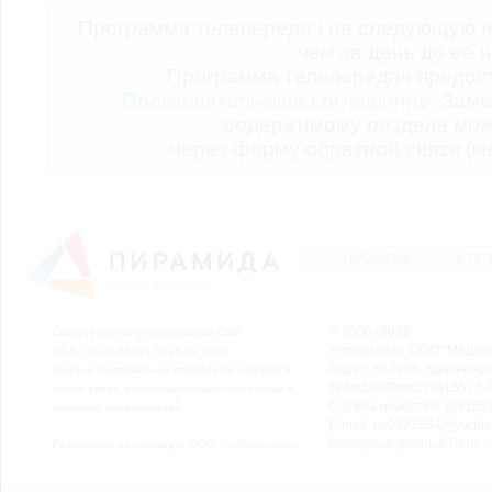
Программа телепередач на следующую н
чем за день до её 
Программа телепередач предо
Пользовательское соглашение.
Заме
содержимому раздела мож
через форму обратной связи (кн
НОВОСТИ
СТАТ
© 2006–2026
Свидетельство о регистрации СМИ
Учредитель: ООО "Медиа
Эл № ФС77-54913 от 26.07.2013
Адрес: 662200, Красноярск
Выдано Федеральной службой по надзору в
Телефон/Факс: (39155) 7-2
сфере связи, информационных технологий и
Служба новостей: (39155)
массовых коммуникаций.
E-mail: nv2221564@yande
Выходные данные СМИ
Размещено на площадке
ООО "Сибмедиафон"