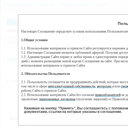
Пользовательское соглашение
Правила поведения на сайте
7 августа, пятница, 15:35
Предупр
Поль
Погода:
0°C, ночью 0°C
Настоящее Соглашение определяет условия использования Пользователям
Этот сайт использует сервис веб-аналитики Яндекс Метрика, пр
(далее — Яндекс).
1.Общие условия
РЕГИСТРАЦИЯ
ВО
Сервис Яндекс Метрика использует технологию “cookie” — неб
пользовательской активности.
1.1. Использование материалов и сервисов Сайта регулируется нормами 
1.2. Настоящее Соглашение является публичной офертой. Получая досту
Собранная при помощи cookie информация не может идентифици
1.3. Администрация Сайта вправе в любое время в одностороннем порядк
использовании вами данного сайта, собранная при помощи cooki
НОВОСТИ
СТАТЬИ
ОБЪЯВЛЕНИЯ
ВЕБКАМЕРЫ
ЕЩ
Яндекс будет обрабатывать эту информацию в интересах владель
дней с момента размещения новой версии Соглашения на сайте. При несог
активности на сайте. Яндекс обрабатывает эту информацию в п
использование материалов и сервисов Сайта.
Вы можете отказаться от использования cookies, выбрав соотв
2. Обязательства Пользователя
https://yandex.ru/support/metrika/general/opt-out.html Однако эт
//
Главная
ТВ-программа
2.1. Пользователь соглашается не предпринимать действий, которые мог
Нажимая на кнопку "Принять", Вы соглашаетесь на обработк
том числе в сфере
интеллектуальной собственности
,
авторских
и/или
смеж
работы Сайта и сервисов Сайта.
2.2. Использование материалов Сайта без согласия
правообладателей
не д
ПН
ВТ
СР
ЧТ
заключение
лицензионных договоров
(получение лицензий) от Правообла
14 января
15 января
16 января
18
17 января
2.3. При
цитировании
материалов Сайта, включая охраняемые авторские пр
2.4. Комментарии и иные записи Пользователя на Сайте не должны вступ
Нажимая на кнопку "Принять", Вы соглашаетесь с положен
морали и нравственности.
документами, ссылки на которые указаны в соглашении.
Все
Сериалы
Фильм
2.5. Пользователь предупрежден о том, что Администрация Сайта не несе
ВСЕ КАНАЛЫ
содержаться на сайте.
2.6. Пользователь согласен с тем, что Администрация Сайта не несет от