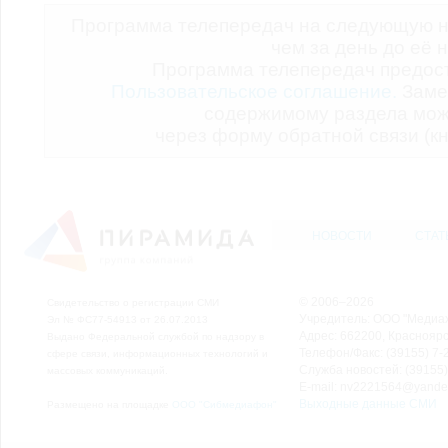
Программа телепередач на следующую н
чем за день до её 
Программа телепередач предо
Пользовательское соглашение.
Заме
содержимому раздела мож
через форму обратной связи (кн
НОВОСТИ
СТАТ
© 2006–2026
Свидетельство о регистрации СМИ
Учредитель: ООО "Медиа
Эл № ФС77-54913 от 26.07.2013
Адрес: 662200, Красноярск
Выдано Федеральной службой по надзору в
Телефон/Факс: (39155) 7-2
сфере связи, информационных технологий и
Служба новостей: (39155)
массовых коммуникаций.
E-mail: nv2221564@yande
Выходные данные СМИ
Размещено на площадке
ООО "Сибмедиафон"