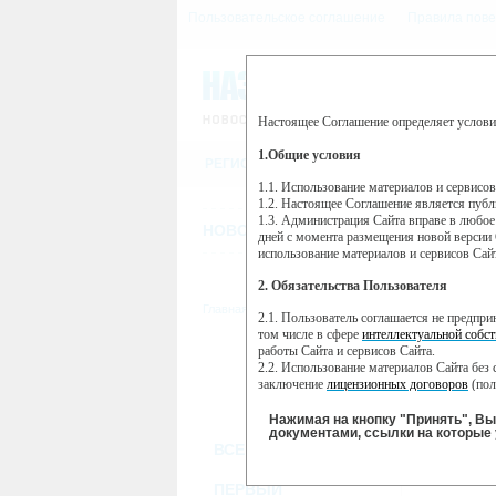
Пользовательское соглашение
Правила пове
Настоящее Соглашение определяет услови
Этот сайт использует сервис веб-ан
(далее — Яндекс).
1.Общие условия
РЕГИСТРАЦИЯ
Сервис Яндекс Метрика использует 
пользовательской активности.
1.1. Использование материалов и сервисо
1.2. Настоящее Соглашение является пуб
Собранная при помощи cookie инфор
1.3. Администрация Сайта вправе в любое
использовании вами данного сайта, 
НОВОСТИ
СТАТЬИ
ОБЪЯВЛЕНИ
Яндекс будет обрабатывать эту инфо
дней с момента размещения новой версии 
активности на сайте. Яндекс обраба
использование материалов и сервисов Сай
Вы можете отказаться от использова
2. Обязательства Пользователя
https://yandex.ru/support/metrika/gen
Главная
//
ТВ-программа
2.1. Пользователь соглашается не предпр
Нажимая на кнопку "Принять", Вы
том числе в сфере
интеллектуальной собст
работы Сайта и сервисов Сайта.
ПН
ВТ
2.2. Использование материалов Сайта без 
21 января
22 января
23
заключение
лицензионных договоров
(пол
2.3. При
цитировании
материалов Сайта, в
2.4. Комментарии и иные записи Пользова
Нажимая на кнопку "Принять", В
морали и нравственности.
документами, ссылки на которые 
ВСЕ КАНАЛЫ
2.5. Пользователь предупрежден о том, чт
содержаться на сайте.
2.6. Пользователь согласен с тем, что Ад
ПЕРВЫЙ