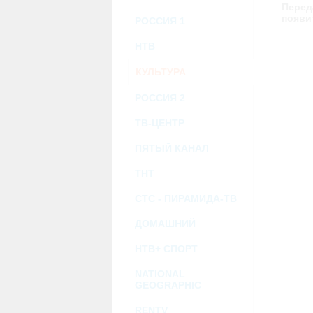
возможными или возникшими потерями и
Перед
услугами, доступными на или полученными
появи
РОССИЯ 1
информацию или ссылки на внешние ресу
2.7. Пользователь принимает положение о 
Администрация Сайта не несет какой-либо 
НТВ
3. Прочие условия
КУЛЬТУРА
3.1. Все возможные споры, вытекающие и
Федерации.
3.2. Ничто в Соглашении не может поним
РОССИЯ 2
совместной деятельности, отношений лич
3.3. Признание судом какого-либо полож
ТВ-ЦЕНТР
Соглашения.
3.4. Бездействие со стороны Администра
ПЯТЫЙ КАНАЛ
позднее соответствующие действия в защи
ТНТ
Политика конфиденциальности и со
СТС - ПИРАМИДА-ТВ
ДОМАШНИЙ
НТВ+ СПОРТ
NATIONAL
GEOGRAPHIC
RENTV