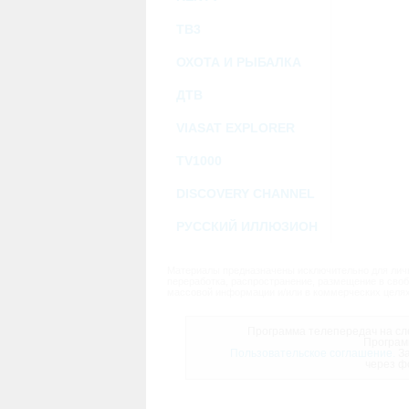
ТВ3
ОХОТА И РЫБАЛКА
ДТВ
VIASAT EXPLORER
TV1000
DISCOVERY CHANNEL
РУССКИЙ ИЛЛЮЗИОН
Материалы предназначены исключительно для личн
переработка, распространение, размещение в своб
массовой информации и/или в коммерческих целях
Программа телепередач на сле
Програм
Пользовательское соглашение.
За
через ф