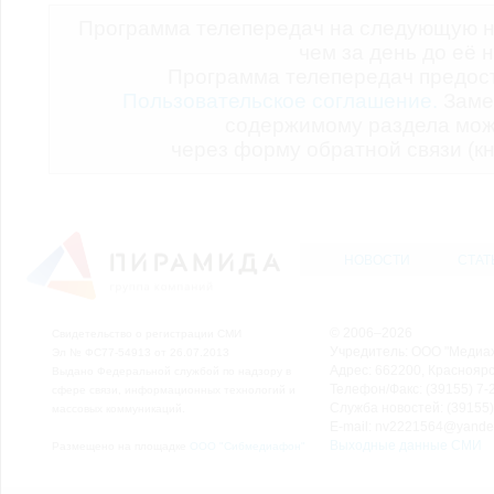
Программа телепередач на следующую н
чем за день до её 
Программа телепередач предо
Пользовательское соглашение.
Заме
содержимому раздела мож
через форму обратной связи (кн
НОВОСТИ
СТАТ
© 2006–2026
Свидетельство о регистрации СМИ
Учредитель: ООО "Медиа
Эл № ФС77-54913 от 26.07.2013
Адрес: 662200, Красноярск
Выдано Федеральной службой по надзору в
Телефон/Факс: (39155) 7-2
сфере связи, информационных технологий и
Служба новостей: (39155)
массовых коммуникаций.
E-mail: nv2221564@yande
Выходные данные СМИ
Размещено на площадке
ООО "Сибмедиафон"