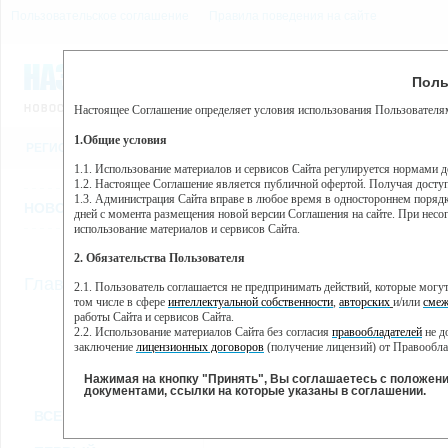
Пользовательское соглашение
Правила поведения на сайте
10 августа, понедельник,
Предупр
Поль
Погода:
0°C, ночью 0°C
Настоящее Соглашение определяет условия использования Пользователям
Этот сайт использует сервис веб-аналитики Яндекс Метрика, пр
(далее — Яндекс).
1.Общие условия
РЕГИСТРАЦИЯ
ВО
Сервис Яндекс Метрика использует технологию “cookie” — неб
пользовательской активности.
1.1. Использование материалов и сервисов Сайта регулируется нормами 
1.2. Настоящее Соглашение является публичной офертой. Получая досту
Собранная при помощи cookie информация не может идентифици
1.3. Администрация Сайта вправе в любое время в одностороннем порядк
использовании вами данного сайта, собранная при помощи cooki
НОВОСТИ
СТАТЬИ
ОБЪЯВЛЕНИЯ
ВЕБКАМЕРЫ
ЕЩ
Яндекс будет обрабатывать эту информацию в интересах владель
дней с момента размещения новой версии Соглашения на сайте. При несог
активности на сайте. Яндекс обрабатывает эту информацию в п
использование материалов и сервисов Сайта.
Вы можете отказаться от использования cookies, выбрав соотв
2. Обязательства Пользователя
https://yandex.ru/support/metrika/general/opt-out.html Однако эт
//
Главная
ТВ-программа
2.1. Пользователь соглашается не предпринимать действий, которые мог
Нажимая на кнопку "Принять", Вы соглашаетесь на обработк
том числе в сфере
интеллектуальной собственности
,
авторских
и/или
смеж
работы Сайта и сервисов Сайта.
2.2. Использование материалов Сайта без согласия
правообладателей
не д
ПН
ВТ
СР
ЧТ
заключение
лицензионных договоров
(получение лицензий) от Правообла
14 января
15 января
16 января
18
17 января
2.3. При
цитировании
материалов Сайта, включая охраняемые авторские пр
2.4. Комментарии и иные записи Пользователя на Сайте не должны вступ
Нажимая на кнопку "Принять", Вы соглашаетесь с положен
морали и нравственности.
документами, ссылки на которые указаны в соглашении.
Все
Сериалы
Фильм
2.5. Пользователь предупрежден о том, что Администрация Сайта не несе
ВСЕ КАНАЛЫ
содержаться на сайте.
2.6. Пользователь согласен с тем, что Администрация Сайта не несет от