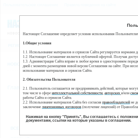
Пользовательское соглашение
Правила поведения на сайте
7 августа, пятница, 13:26
Предупр
Поль
Погода:
0°C, ночью 0°C
Настоящее Соглашение определяет условия использования Пользователям
Этот сайт использует сервис веб-аналитики Яндекс Метрика, пр
(далее — Яндекс).
1.Общие условия
РЕГИСТРАЦИЯ
ВО
Сервис Яндекс Метрика использует технологию “cookie” — неб
пользовательской активности.
1.1. Использование материалов и сервисов Сайта регулируется нормами 
1.2. Настоящее Соглашение является публичной офертой. Получая досту
Собранная при помощи cookie информация не может идентифици
1.3. Администрация Сайта вправе в любое время в одностороннем порядк
использовании вами данного сайта, собранная при помощи cooki
НОВОСТИ
СТАТЬИ
ОБЪЯВЛЕНИЯ
ВЕБКАМЕРЫ
ЕЩ
Яндекс будет обрабатывать эту информацию в интересах владель
дней с момента размещения новой версии Соглашения на сайте. При несог
активности на сайте. Яндекс обрабатывает эту информацию в п
использование материалов и сервисов Сайта.
Вы можете отказаться от использования cookies, выбрав соотв
2. Обязательства Пользователя
https://yandex.ru/support/metrika/general/opt-out.html Однако эт
//
Главная
ТВ-программа
2.1. Пользователь соглашается не предпринимать действий, которые мог
Нажимая на кнопку "Принять", Вы соглашаетесь на обработк
том числе в сфере
интеллектуальной собственности
,
авторских
и/или
смеж
работы Сайта и сервисов Сайта.
2.2. Использование материалов Сайта без согласия
правообладателей
не д
ПН
ВТ
СР
ЧТ
заключение
лицензионных договоров
(получение лицензий) от Правообла
25 ноября
26 ноября
27 ноября
29
28 ноября
2.3. При
цитировании
материалов Сайта, включая охраняемые авторские пр
2.4. Комментарии и иные записи Пользователя на Сайте не должны вступ
Нажимая на кнопку "Принять", Вы соглашаетесь с положен
морали и нравственности.
документами, ссылки на которые указаны в соглашении.
Все
Сериалы
Фильм
2.5. Пользователь предупрежден о том, что Администрация Сайта не несе
ВСЕ КАНАЛЫ
содержаться на сайте.
2.6. Пользователь согласен с тем, что Администрация Сайта не несет от