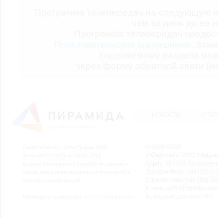
Программа телепередач на следующую н
чем за день до её 
Программа телепередач предо
Пользовательское соглашение.
Заме
содержимому раздела мож
через форму обратной связи (кн
НОВОСТИ
СТАТ
© 2006–2026
Свидетельство о регистрации СМИ
Учредитель: ООО "Медиа
Эл № ФС77-54913 от 26.07.2013
Адрес: 662200, Красноярск
Выдано Федеральной службой по надзору в
Телефон/Факс: (39155) 7-2
сфере связи, информационных технологий и
Служба новостей: (39155)
массовых коммуникаций.
E-mail: nv2221564@yande
Выходные данные СМИ
Размещено на площадке
ООО "Сибмедиафон"