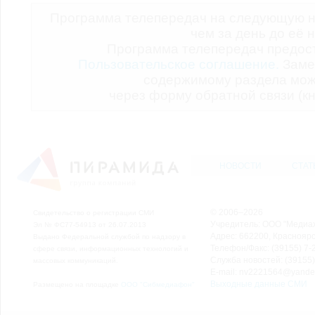
Программа телепередач на следующую н
чем за день до её 
Программа телепередач предо
Пользовательское соглашение.
Заме
содержимому раздела мож
через форму обратной связи (кн
НОВОСТИ
СТАТ
© 2006–2026
Свидетельство о регистрации СМИ
Учредитель: ООО "Медиа
Эл № ФС77-54913 от 26.07.2013
Адрес: 662200, Красноярск
Выдано Федеральной службой по надзору в
Телефон/Факс: (39155) 7-2
сфере связи, информационных технологий и
Служба новостей: (39155)
массовых коммуникаций.
E-mail: nv2221564@yande
Выходные данные СМИ
Размещено на площадке
ООО "Сибмедиафон"