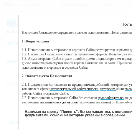
Пользовательское соглашение
Правила поведения на сайте
7 августа, пятница, 4:46
Предупр
Поль
Погода:
0°C, ночью 0°C
Настоящее Соглашение определяет условия использования Пользователям
Этот сайт использует сервис веб-аналитики Яндекс Метрика, пр
(далее — Яндекс).
1.Общие условия
РЕГИСТРАЦИЯ
ВО
Сервис Яндекс Метрика использует технологию “cookie” — неб
пользовательской активности.
1.1. Использование материалов и сервисов Сайта регулируется нормами 
1.2. Настоящее Соглашение является публичной офертой. Получая досту
Собранная при помощи cookie информация не может идентифици
1.3. Администрация Сайта вправе в любое время в одностороннем порядк
использовании вами данного сайта, собранная при помощи cooki
НОВОСТИ
СТАТЬИ
ОБЪЯВЛЕНИЯ
ВЕБКАМЕРЫ
ЕЩ
Яндекс будет обрабатывать эту информацию в интересах владель
дней с момента размещения новой версии Соглашения на сайте. При несог
активности на сайте. Яндекс обрабатывает эту информацию в п
использование материалов и сервисов Сайта.
Вы можете отказаться от использования cookies, выбрав соотв
2. Обязательства Пользователя
https://yandex.ru/support/metrika/general/opt-out.html Однако эт
//
Главная
ТВ-программа
2.1. Пользователь соглашается не предпринимать действий, которые мог
Нажимая на кнопку "Принять", Вы соглашаетесь на обработк
том числе в сфере
интеллектуальной собственности
,
авторских
и/или
смеж
работы Сайта и сервисов Сайта.
2.2. Использование материалов Сайта без согласия
правообладателей
не д
ПН
ВТ
СР
ЧТ
заключение
лицензионных договоров
(получение лицензий) от Правообла
25 ноября
26 ноября
27 ноября
29
28 ноября
2.3. При
цитировании
материалов Сайта, включая охраняемые авторские пр
2.4. Комментарии и иные записи Пользователя на Сайте не должны вступ
Нажимая на кнопку "Принять", Вы соглашаетесь с положен
морали и нравственности.
документами, ссылки на которые указаны в соглашении.
Все
Сериалы
Фильм
2.5. Пользователь предупрежден о том, что Администрация Сайта не несе
ВСЕ КАНАЛЫ
содержаться на сайте.
2.6. Пользователь согласен с тем, что Администрация Сайта не несет от