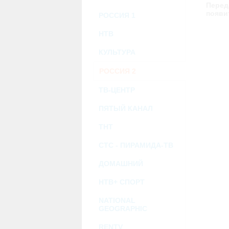
возможными или возникшими потерями и
Перед
услугами, доступными на или полученными
появи
РОССИЯ 1
информацию или ссылки на внешние ресу
2.7. Пользователь принимает положение о 
Администрация Сайта не несет какой-либо 
НТВ
3. Прочие условия
КУЛЬТУРА
3.1. Все возможные споры, вытекающие и
Федерации.
РОССИЯ 2
3.2. Ничто в Соглашении не может поним
совместной деятельности, отношений лич
3.3. Признание судом какого-либо полож
ТВ-ЦЕНТР
Соглашения.
3.4. Бездействие со стороны Администра
ПЯТЫЙ КАНАЛ
позднее соответствующие действия в защи
ТНТ
Политика конфиденциальности и со
СТС - ПИРАМИДА-ТВ
ДОМАШНИЙ
НТВ+ СПОРТ
NATIONAL
GEOGRAPHIC
RENTV