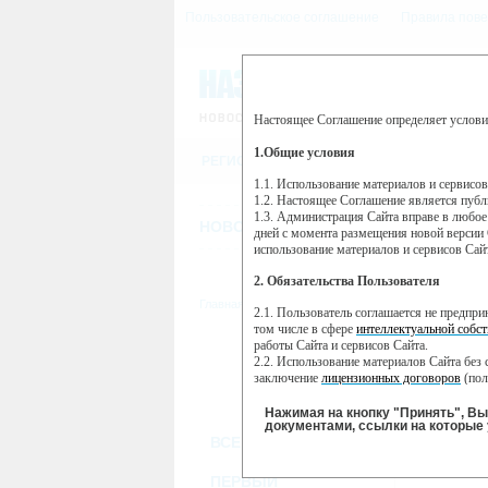
Пользовательское соглашение
Правила пове
Настоящее Соглашение определяет услови
Этот сайт использует сервис веб-ан
(далее — Яндекс).
1.Общие условия
РЕГИСТРАЦИЯ
Сервис Яндекс Метрика использует 
пользовательской активности.
1.1. Использование материалов и сервисо
1.2. Настоящее Соглашение является пуб
Собранная при помощи cookie инфор
1.3. Администрация Сайта вправе в любое
использовании вами данного сайта, 
НОВОСТИ
СТАТЬИ
ОБЪЯВЛЕНИ
Яндекс будет обрабатывать эту инфо
дней с момента размещения новой версии 
активности на сайте. Яндекс обраба
использование материалов и сервисов Сай
Вы можете отказаться от использова
2. Обязательства Пользователя
https://yandex.ru/support/metrika/gen
Главная
//
ТВ-программа
2.1. Пользователь соглашается не предпр
Нажимая на кнопку "Принять", Вы
том числе в сфере
интеллектуальной собст
работы Сайта и сервисов Сайта.
ПН
ВТ
2.2. Использование материалов Сайта без 
25 ноября
26 ноября
27
заключение
лицензионных договоров
(пол
2.3. При
цитировании
материалов Сайта, в
2.4. Комментарии и иные записи Пользова
Нажимая на кнопку "Принять", В
морали и нравственности.
документами, ссылки на которые 
ВСЕ КАНАЛЫ
2.5. Пользователь предупрежден о том, чт
содержаться на сайте.
2.6. Пользователь согласен с тем, что Ад
ПЕРВЫЙ