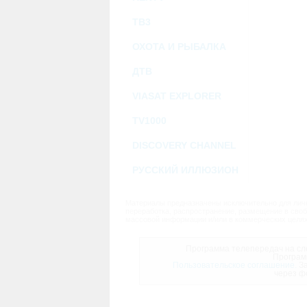
ТВ3
ОХОТА И РЫБАЛКА
ДТВ
VIASAT EXPLORER
TV1000
DISCOVERY CHANNEL
РУССКИЙ ИЛЛЮЗИОН
Материалы предназначены исключительно для личн
переработка, распространение, размещение в своб
массовой информации и/или в коммерческих целях
Программа телепередач на сле
Програм
Пользовательское соглашение.
За
через ф