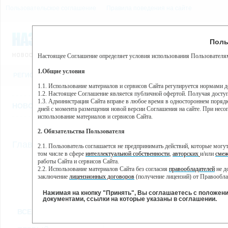
Пользовательское соглашение
Правила поведения на сайте
7 августа, пятница, 4:52
Предупр
Поль
Погода:
0°C, ночью 0°C
Настоящее Соглашение определяет условия использования Пользователям
Этот сайт использует сервис веб-аналитики Яндекс Метрика, пр
(далее — Яндекс).
1.Общие условия
РЕГИСТРАЦИЯ
ВО
Сервис Яндекс Метрика использует технологию “cookie” — неб
пользовательской активности.
1.1. Использование материалов и сервисов Сайта регулируется нормами 
1.2. Настоящее Соглашение является публичной офертой. Получая досту
Собранная при помощи cookie информация не может идентифици
1.3. Администрация Сайта вправе в любое время в одностороннем порядк
использовании вами данного сайта, собранная при помощи cooki
НОВОСТИ
СТАТЬИ
ОБЪЯВЛЕНИЯ
ВЕБКАМЕРЫ
ЕЩ
Яндекс будет обрабатывать эту информацию в интересах владель
дней с момента размещения новой версии Соглашения на сайте. При несог
активности на сайте. Яндекс обрабатывает эту информацию в п
использование материалов и сервисов Сайта.
Вы можете отказаться от использования cookies, выбрав соотв
2. Обязательства Пользователя
https://yandex.ru/support/metrika/general/opt-out.html Однако эт
//
Главная
ТВ-программа
2.1. Пользователь соглашается не предпринимать действий, которые мог
Нажимая на кнопку "Принять", Вы соглашаетесь на обработк
том числе в сфере
интеллектуальной собственности
,
авторских
и/или
смеж
работы Сайта и сервисов Сайта.
2.2. Использование материалов Сайта без согласия
правообладателей
не д
ПН
ВТ
СР
ЧТ
заключение
лицензионных договоров
(получение лицензий) от Правообла
11 февраля
12 февраля
13 февраля
14 февраля
15 
2.3. При
цитировании
материалов Сайта, включая охраняемые авторские пр
2.4. Комментарии и иные записи Пользователя на Сайте не должны вступ
Нажимая на кнопку "Принять", Вы соглашаетесь с положен
морали и нравственности.
документами, ссылки на которые указаны в соглашении.
Все
Сериалы
Фильм
2.5. Пользователь предупрежден о том, что Администрация Сайта не несе
ВСЕ КАНАЛЫ
содержаться на сайте.
2.6. Пользователь согласен с тем, что Администрация Сайта не несет от