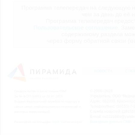
Программа телепередач на следующую н
чем за день до её 
Программа телепередач предо
Пользовательское соглашение.
Заме
содержимому раздела мож
через форму обратной связи (кн
НОВОСТИ
СТАТ
© 2006–2026
Свидетельство о регистрации СМИ
Учредитель: ООО "Медиа
Эл № ФС77-54913 от 26.07.2013
Адрес: 662200, Красноярск
Выдано Федеральной службой по надзору в
Телефон/Факс: (39155) 7-2
сфере связи, информационных технологий и
Служба новостей: (39155)
массовых коммуникаций.
E-mail: nv2221564@yande
Выходные данные СМИ
Размещено на площадке
ООО "Сибмедиафон"