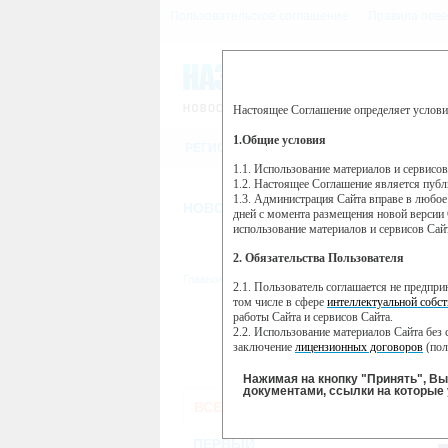
Пользовательское соглашение
Правила пове
Настоящее Соглашение определяет услови
Этот сайт использует сервис веб-ан
(далее — Яндекс).
1.Общие условия
РЕГИСТРАЦИЯ
Сервис Яндекс Метрика использует 
пользовательской активности.
1.1. Использование материалов и сервисо
1.2. Настоящее Соглашение является пуб
Собранная при помощи cookie инфор
1.3. Администрация Сайта вправе в любое
использовании вами данного сайта, 
НОВОСТИ
СТАТЬИ
ОБЪЯВЛЕНИ
Яндекс будет обрабатывать эту инфо
дней с момента размещения новой версии 
активности на сайте. Яндекс обраба
использование материалов и сервисов Сай
Вы можете отказаться от использова
2. Обязательства Пользователя
https://yandex.ru/support/metrika/gen
Главная
//
ТВ-программа
2.1. Пользователь соглашается не предпр
Нажимая на кнопку "Принять", Вы
том числе в сфере
интеллектуальной собст
работы Сайта и сервисов Сайта.
ПН
ВТ
2.2. Использование материалов Сайта без 
11 февраля
12 февраля
13 
заключение
лицензионных договоров
(пол
2.3. При
цитировании
материалов Сайта, в
2.4. Комментарии и иные записи Пользова
Нажимая на кнопку "Принять", В
морали и нравственности.
документами, ссылки на которые 
ВСЕ КАНАЛЫ
2.5. Пользователь предупрежден о том, чт
содержаться на сайте.
ПЕ
2.6. Пользователь согласен с тем, что Ад
ПЕРВЫЙ