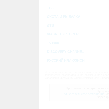
ТВ3
ОХОТА И РЫБАЛКА
ДТВ
VIASAT EXPLORER
TV1000
DISCOVERY CHANNEL
РУССКИЙ ИЛЛЮЗИОН
Материалы предназначены исключительно для личн
переработка, распространение, размещение в своб
массовой информации и/или в коммерческих целях
Программа телепередач на сле
Програм
Пользовательское соглашение.
За
через ф